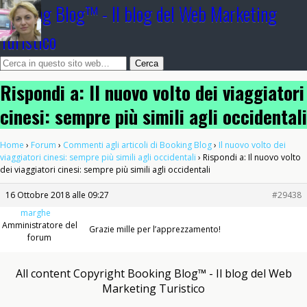
Booking Blog™ - Il blog del Web Marketing
Turistico
Rispondi a: Il nuovo volto dei viaggiatori
cinesi: sempre più simili agli occidentali
Home
›
Forum
›
Commenti agli articoli di Booking Blog
›
Il nuovo volto dei
viaggiatori cinesi: sempre più simili agli occidentali
›
Rispondi a: Il nuovo volto
dei viaggiatori cinesi: sempre più simili agli occidentali
16 Ottobre 2018 alle 09:27
#29438
marghe
Amministratore del
Grazie mille per l’apprezzamento!
forum
All content Copyright Booking Blog™ - Il blog del Web
Marketing Turistico