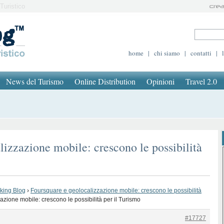
Turistico
home
|
chi siamo
|
contatti
|
News del Turismo
Online Distribution
Opinioni
Travel 2.0
lizzazione mobile: crescono le possibilità
oking Blog
›
Foursquare e geolocalizzazione mobile: crescono le possibilità
zione mobile: crescono le possibilità per il Turismo
#17727