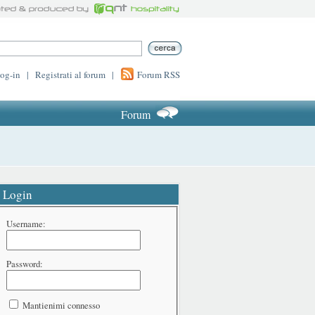
log-in
|
Registrati al forum
|
Forum RSS
Forum
Login
Username:
Password:
Mantienimi connesso