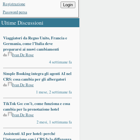
Registrazione
Login
Password persa
Ultime Discussioni
Viaggiatori da Regno Unito, Francia e
Germania, come l’Italia deve
prepararsi ai nuovi cambiamenti
da
Ivan De Rose
4 settimane fa
Simple Booking integra gli agenti AI nel
CRS: cosa cambia per gli albergatori
da
Ivan De Rose
1 mese, 2 settimane fa
TikTok Go: cos’è, come funziona e cosa
cambia per la prenotazione hotel
da
Ivan De Rose
2 mesi, 1 settimana fa
Assistenti AI per hotel: perché
l’integrazione con i CRS fa la differenza