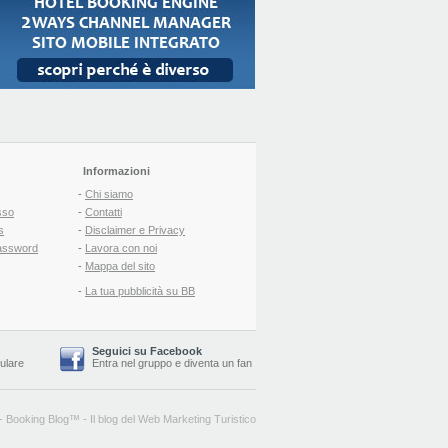
Informazioni
-
Chi siamo
sso
-
Contatti
s
-
Disclaimer e Privacy
assword
-
Lavora con noi
-
Mappa del sito
-
La tua pubblicità su BB
Seguici su Facebook
lulare
Entra nel gruppo
e
diventa un fan
-
Booking Blog
™ -
Il blog del Web Marketing Turistico