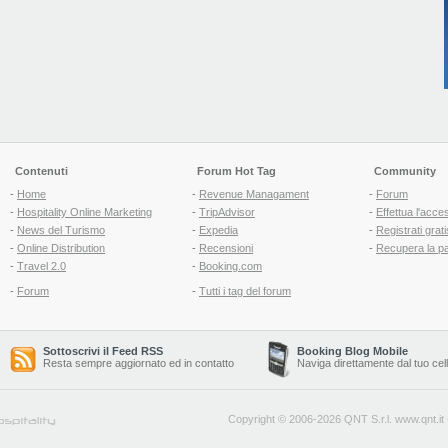
Contenuti
Forum Hot Tag
Community
-
Home
-
Revenue Managament
-
Forum
-
Hospitality Online Marketing
-
TripAdvisor
-
Effettua l'acce
-
News del Turismo
-
Expedia
-
Registrati grati
-
Online Distribution
-
Recensioni
-
Recupera la p
-
Travel 2.0
-
Booking.com
-
Forum
-
Tutti i tag del forum
Sottoscrivi il Feed RSS
Booking Blog Mobile
Resta sempre aggiornato ed in contatto
Naviga direttamente dal tuo cel
Copyright © 2006-2026 QNT S.r.l.
www.qnt.it