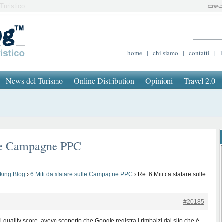
Turistico
home
|
chi siamo
|
contatti
|
News del Turismo
Online Distribution
Opinioni
Travel 2.0
ulle Campagne PPC
oking Blog
›
6 Miti da sfatare sulle Campagne PPC
›
Re: 6 Miti da sfatare sulle
#20185
l quality score, avevo scoperto che Google registra i rimbalzi dal sito che è