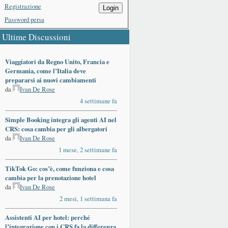
Registrazione
Login
Password persa
Ultime Discussioni
Viaggiatori da Regno Unito, Francia e
Germania, come l’Italia deve
prepararsi ai nuovi cambiamenti
da
Ivan De Rose
4 settimane fa
Simple Booking integra gli agenti AI nel
CRS: cosa cambia per gli albergatori
da
Ivan De Rose
1 mese, 2 settimane fa
TikTok Go: cos’è, come funziona e cosa
cambia per la prenotazione hotel
da
Ivan De Rose
2 mesi, 1 settimana fa
Assistenti AI per hotel: perché
l’integrazione con i CRS fa la differenza