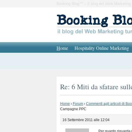
Booking Blog™ – Il blog del Web Marketing 
H
ome
Hospitality Online Marketing
Re: 6 Miti da sfatare s
Home
›
Forum
›
Commenti agli articoli di Bo
Campagne PPC
16 Settembre 2011 alle 12:04
Per quanto riguarda i