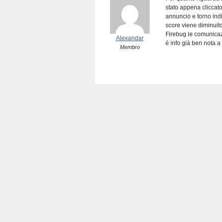
stato appena cliccat
annuncio e torno indi
score viene diminuit
Firebug le comunicaz
Alexandar
è info già ben nota a 
Membro