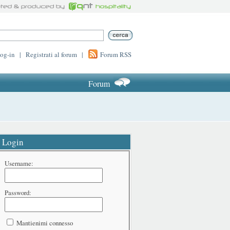
log-in
|
Registrati al forum
|
Forum RSS
Forum
Login
Username:
Password:
Mantienimi connesso