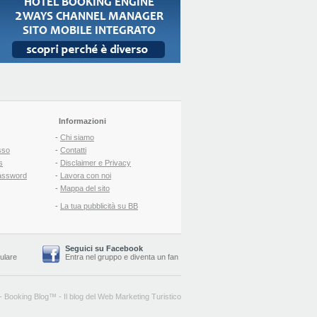
Informazioni
-
Chi siamo
sso
-
Contatti
s
-
Disclaimer e Privacy
assword
-
Lavora con noi
-
Mappa del sito
-
La tua pubblicità su BB
Seguici su Facebook
lulare
Entra nel gruppo
e
diventa un fan
-
Booking Blog
™ -
Il blog del Web Marketing Turistico