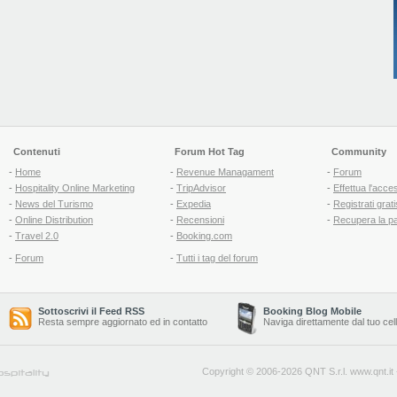
Contenuti
Forum Hot Tag
Community
-
Home
-
Revenue Managament
-
Forum
-
Hospitality Online Marketing
-
TripAdvisor
-
Effettua l'acce
-
News del Turismo
-
Expedia
-
Registrati grati
-
Online Distribution
-
Recensioni
-
Recupera la p
-
Travel 2.0
-
Booking.com
-
Forum
-
Tutti i tag del forum
Sottoscrivi il Feed RSS
Booking Blog Mobile
Resta sempre aggiornato ed in contatto
Naviga direttamente dal tuo cel
Copyright © 2006-2026 QNT S.r.l.
www.qnt.it