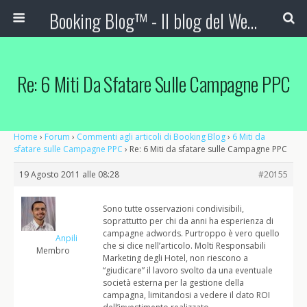
Booking Blog™ - Il blog del Web Marketing Turistico
Re: 6 Miti Da Sfatare Sulle Campagne PPC
Home
›
Forum
›
Commenti agli articoli di Booking Blog
›
6 Miti da
sfatare sulle Campagne PPC
›
Re: 6 Miti da sfatare sulle Campagne PPC
19 Agosto 2011 alle 08:28
#20155
Sono tutte osservazioni condivisibili,
soprattutto per chi da anni ha esperienza di
campagne adwords. Purtroppo è vero quello
Anpili
che si dice nell’articolo. Molti Responsabili
Membro
Marketing degli Hotel, non riescono a
“giudicare” il lavoro svolto da una eventuale
società esterna per la gestione della
campagna, limitandosi a vedere il dato ROI