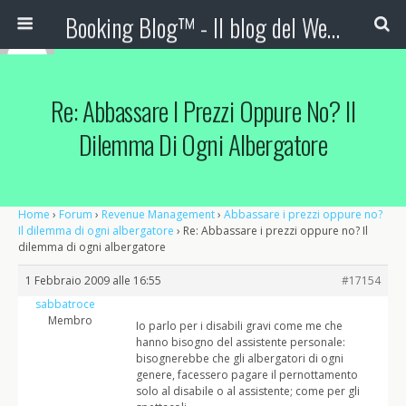
Booking Blog™ - Il blog del Web Marketing Turistico
Re: Abbassare I Prezzi Oppure No? Il
Dilemma Di Ogni Albergatore
Home
›
Forum
›
Revenue Management
›
Abbassare i prezzi oppure no?
Il dilemma di ogni albergatore
›
Re: Abbassare i prezzi oppure no? Il
dilemma di ogni albergatore
1 Febbraio 2009 alle 16:55
#17154
sabbatroce
Membro
Io parlo per i disabili gravi come me che
hanno bisogno del assistente personale:
bisognerebbe che gli albergatori di ogni
genere, facessero pagare il pernottamento
solo al disabile o al assistente; come per gli