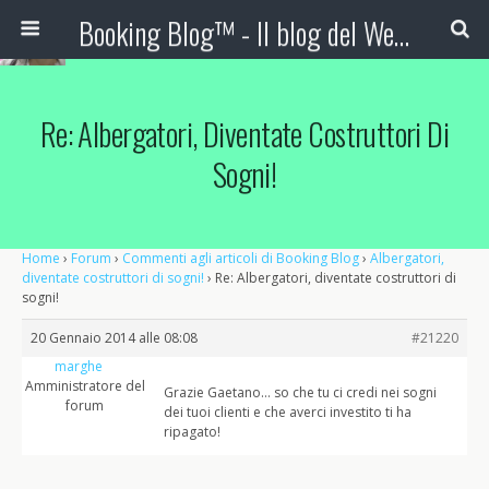
Booking Blog™ - Il blog del Web Marketing Turistico
Re: Albergatori, Diventate Costruttori Di
Sogni!
Home
›
Forum
›
Commenti agli articoli di Booking Blog
›
Albergatori,
diventate costruttori di sogni!
›
Re: Albergatori, diventate costruttori di
sogni!
20 Gennaio 2014 alle 08:08
#21220
marghe
Amministratore del
Grazie Gaetano… so che tu ci credi nei sogni
forum
dei tuoi clienti e che averci investito ti ha
ripagato!