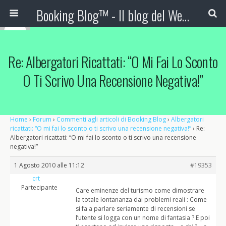
Booking Blog™ - Il blog del Web Marketing Turistico
Re: Albergatori Ricattati: “O Mi Fai Lo Sconto
O Ti Scrivo Una Recensione Negativa!”
Home
›
Forum
›
Commenti agli articoli di Booking Blog
›
Albergatori
ricattati: “O mi fai lo sconto o ti scrivo una recensione negativa!”
›
Re:
Albergatori ricattati: “O mi fai lo sconto o ti scrivo una recensione
negativa!”
1 Agosto 2010 alle 11:12
#19353
crt
Partecipante
Care eminenze del turismo come dimostrare
la totale lontananza dai problemi reali : Come
si fa a parlare seriamente di recensioni se
l’utente si logga con un nome di fantasia ? E poi