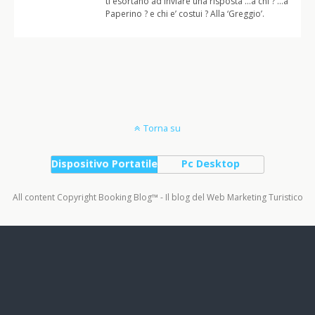
ti esortano ad inviare una risposta …a chi ? …a
Paperino ? e chi e’ costui ? Alla ‘Greggio’.
Torna su
Dispositivo Portatile
Pc Desktop
All content Copyright Booking Blog™ - Il blog del Web Marketing Turistico