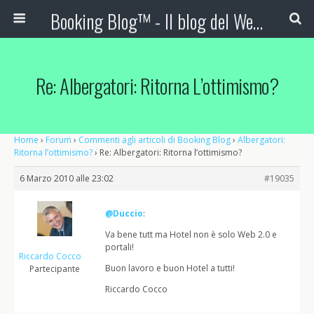
Booking Blog™ - Il blog del Web Marketing Turistico
Re: Albergatori: Ritorna L’ottimismo?
Home
›
Forum
›
Commenti agli articoli di Booking Blog
›
Albergatori:
Ritorna l’ottimismo?
›
Re: Albergatori: Ritorna l’ottimismo?
6 Marzo 2010 alle 23:02
#19035
@Duccio
:
Va bene tutt ma Hotel non è solo Web 2.0 e
portali!
Riccardo Cocco
Buon lavoro e buon Hotel a tutti!
Partecipante
Riccardo Cocco