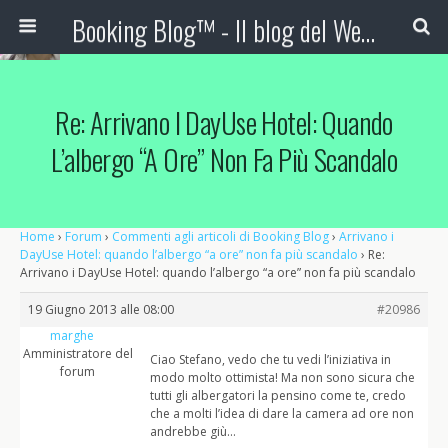
Booking Blog™ - Il blog del Web Marketing Turistico
Re: Arrivano I DayUse Hotel: Quando
L’albergo “a Ore” Non Fa Più Scandalo
Home
›
Forum
›
Commenti agli articoli di Booking Blog
›
Arrivano i
DayUse Hotel: quando l’albergo “a ore” non fa più scandalo
›
Re:
Arrivano i DayUse Hotel: quando l’albergo “a ore” non fa più scandalo
19 Giugno 2013 alle 08:00
#20986
marghe
Amministratore del
Ciao Stefano, vedo che tu vedi l’iniziativa in
forum
modo molto ottimista! Ma non sono sicura che
tutti gli albergatori la pensino come te, credo
che a molti l’idea di dare la camera ad ore non
andrebbe giù…