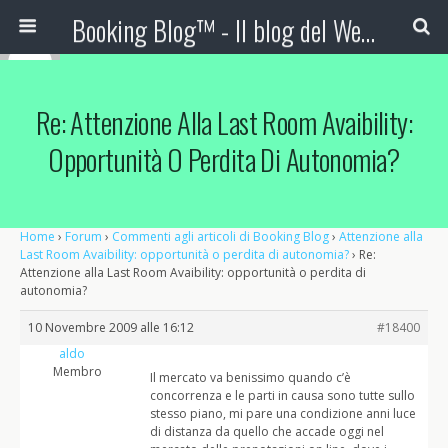
Booking Blog™ - Il blog del Web Marketing Turistico
Re: Attenzione Alla Last Room Avaibility:
Opportunità O Perdita Di Autonomia?
Home
›
Forum
›
Commenti agli articoli di Booking Blog
›
Attenzione alla
Last Room Avaibility: opportunità o perdita di autonomia?
›
Re:
Attenzione alla Last Room Avaibility: opportunità o perdita di
autonomia?
10 Novembre 2009 alle 16:12
#18400
aldo
Membro
Il mercato va benissimo quando c’è
concorrenza e le parti in causa sono tutte sullo
stesso piano, mi pare una condizione anni luce
di distanza da quello che accade oggi nel