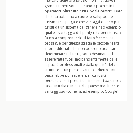
mercato delle prenotazioni on line, dove i
grandi numeri sono in mano a pochissimi
operatori, oltretutto tutti Google centrici. Dato
che tutti abbiamo a cuore lo sviluppo del
turismo mi spiegate che vantaggi ci sono per i
turisti da un sistema del genere ? ad esempio
qual è il vantaggio del parity rate per i turisti ?
fatico a comprenderlo. Il fatto è che se si
prosegue per questa strada le piccole realtà
imprenditoriali, che non possono accettare
determinate richieste, sono destinate ad
essere fatte fuori, indipendentemente dalle
capacità professionali e dalla qualità delle
strutture. E’ un passo avanti o indietro ? Mi
piacerebbe poi sapere, per curiosità
personale, se i portali on line esteri pagano le
tasse in Italia o in qualche paese fiscalmente
vantaggioso (come fa, ad esempio, Google)