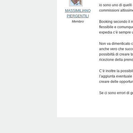
io sono uno di quelli
commissioni altissime,
MASSIMILIANO
PIERGENTILI
Membro
Booking secondo il 
flessibile e comunqu
expedia c’è sempre u
Non va dimenticato c
anche vero che succe
possibiltà di creare 
ricezione della pren
C’è inoltre la possib
l’aggiunta eventuale
creare delle opportun
Se ci sono errori di 