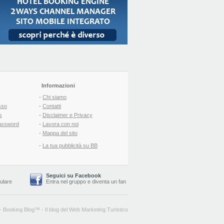
Informazioni
-
Chi siamo
sso
-
Contatti
s
-
Disclaimer e Privacy
assword
-
Lavora con noi
-
Mappa del sito
-
La tua pubblicità su BB
Seguici su Facebook
lulare
Entra nel gruppo
e
diventa un fan
-
Booking Blog
™ -
Il blog del Web Marketing Turistico