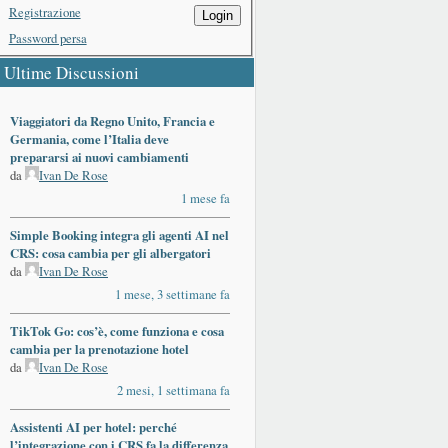
Registrazione
Login
Password persa
Ultime Discussioni
Viaggiatori da Regno Unito, Francia e
Germania, come l’Italia deve
prepararsi ai nuovi cambiamenti
da
Ivan De Rose
1 mese fa
Simple Booking integra gli agenti AI nel
CRS: cosa cambia per gli albergatori
da
Ivan De Rose
1 mese, 3 settimane fa
TikTok Go: cos’è, come funziona e cosa
cambia per la prenotazione hotel
da
Ivan De Rose
2 mesi, 1 settimana fa
Assistenti AI per hotel: perché
l’integrazione con i CRS fa la differenza