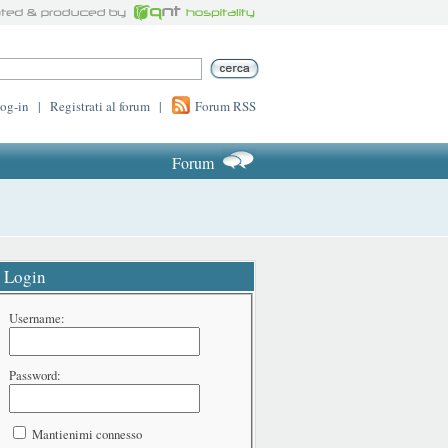
log-in
|
Registrati al forum
|
Forum RSS
Forum
Login
Username:
Password:
Mantienimi connesso