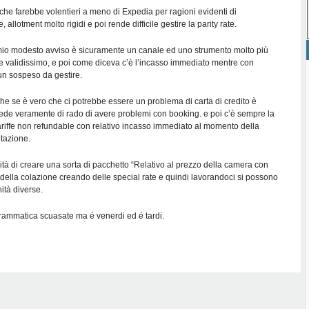
 che farebbe volentieri a meno di Expedia per ragioni evidenti di
 allotment molto rigidi e poi rende difficile gestire la parity rate.
mio modesto avviso è sicuramente un canale ed uno strumento molto più
e validissimo, e poi come diceva c’è l’incasso immediato mentre con
n sospeso da gestire.
he se è vero che ci potrebbe essere un problema di carta di credito è
de veramente di rado di avere problemi con booking. e poi c’è sempre la
tariffe non refundable con relativo incasso immediato al momento della
otazione.
ilità di creare una sorta di pacchetto “Relativo al prezzo della camera con
 della colazione creando delle special rate e quindi lavorandoci si possono
ità diverse.
grammatica scuasate ma é venerdi ed é tardi.