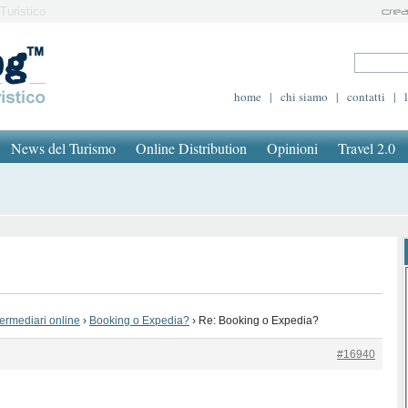
Turistico
home
|
chi siamo
|
contatti
|
News del Turismo
Online Distribution
Opinioni
Travel 2.0
termediari online
›
Booking o Expedia?
›
Re: Booking o Expedia?
#16940