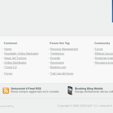
Contenuti
Forum Hot Tag
Community
-
Home
-
Revenue Managament
-
Forum
-
Hospitality Online Marketing
-
TripAdvisor
-
Effettua l'acce
-
News del Turismo
-
Expedia
-
Registrati grati
-
Online Distribution
-
Recensioni
-
Recupera la p
-
Travel 2.0
-
Booking.com
-
Forum
-
Tutti i tag del forum
Sottoscrivi il Feed RSS
Booking Blog Mobile
Resta sempre aggiornato ed in contatto
Naviga direttamente dal tuo cel
Copyright © 2006-2026 QNT S.r.l.
www.qnt.it