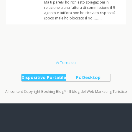
Ma ti pare!?! ho richiesto spiegazioni in
relazione a una fattura di commissione il 9
agosto e tutt’ora non ho ricevuto risposta?
(poco male ho bloccato il rid……….)
Torna su
Dispositivo Portatile
Pc Desktop
All content Copyright Booking Blog™ - Il blog del Web Marketing Turistico