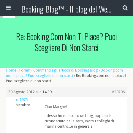
Booking Blog™ - Il blog del Web Marketing Turistico
Re: Booking.com Non Ti Piace? Puoi
Scegliere Di Non Starci
Home
›
Forum
›
Commenti agli articoli di Booking Blog
›
Booking.com
non ti piace? Puoi scegliere di non starci
›
Re: Booking.com non ti piace?
Puoi scegliere di non starci
30 Agosto 2012 alle 14:39
#20706
rdf1975
Membro
Ciao Marghe!
adesso ho messo su un blog, appena è
riconosciuto nelle serp, invito i colleghi di
marina centro…e in generale!