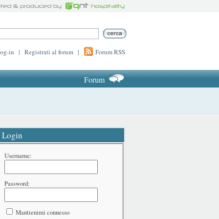
log-in
|
Registrati al forum
|
Forum RSS
Forum
Login
Username:
Password:
Mantienimi connesso