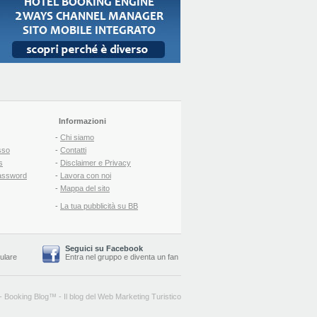
Informazioni
-
Chi siamo
sso
-
Contatti
s
-
Disclaimer e Privacy
assword
-
Lavora con noi
-
Mappa del sito
-
La tua pubblicità su BB
Seguici su Facebook
lulare
Entra nel gruppo
e
diventa un fan
-
Booking Blog
™ -
Il blog del Web Marketing Turistico