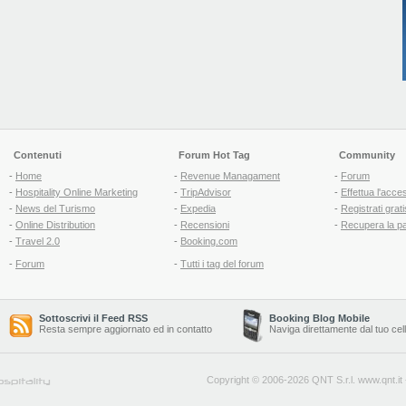
Contenuti
Forum Hot Tag
Community
-
Home
-
Revenue Managament
-
Forum
-
Hospitality Online Marketing
-
TripAdvisor
-
Effettua l'acce
-
News del Turismo
-
Expedia
-
Registrati grati
-
Online Distribution
-
Recensioni
-
Recupera la p
-
Travel 2.0
-
Booking.com
-
Forum
-
Tutti i tag del forum
Sottoscrivi il Feed RSS
Booking Blog Mobile
Resta sempre aggiornato ed in contatto
Naviga direttamente dal tuo cel
Copyright © 2006-2026 QNT S.r.l.
www.qnt.it