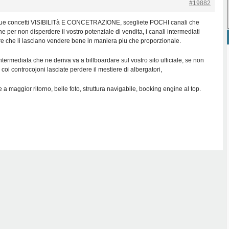
#19882
su due concetti VISIBILITà E CONCETRAZIONE, scegliete POCHI canali che
 per non disperdere il vostro potenziale di vendita, i canali intermediati
ure che li lasciano vendere bene in maniera piu che proporzionale.
intermediata che ne deriva va a billboardare sul vostro sito ufficiale, se non
 coi controcojoni lasciate perdere il mestiere di albergatori,
onte a maggior ritorno, belle foto, struttura navigabile, booking engine al top.