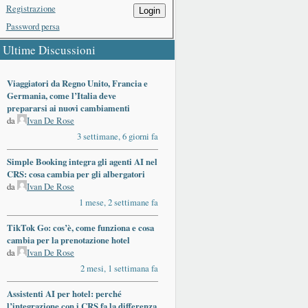
Registrazione
Login
Password persa
Ultime Discussioni
Viaggiatori da Regno Unito, Francia e
Germania, come l’Italia deve
prepararsi ai nuovi cambiamenti
da
Ivan De Rose
3 settimane, 6 giorni fa
Simple Booking integra gli agenti AI nel
CRS: cosa cambia per gli albergatori
da
Ivan De Rose
1 mese, 2 settimane fa
TikTok Go: cos’è, come funziona e cosa
cambia per la prenotazione hotel
da
Ivan De Rose
2 mesi, 1 settimana fa
Assistenti AI per hotel: perché
l’integrazione con i CRS fa la differenza