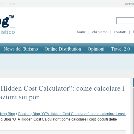
Turistico
home
|
chi siamo
|
contatti
|
News del Turismo
Online Distribution
Opinioni
Travel 2.0
idden Cost Calculator”: come calcolare i
azioni sui por
oking Blog
›
Booking Blog “OTA Hidden Cost Calculator”: come calcolare i costi
g Blog “OTA Hidden Cost Calculator”: come calcolare i costi occulti delle