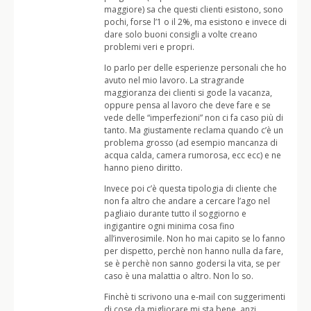
maggiore) sa che questi clienti esistono, sono
pochi, forse l’1 o il 2%, ma esistono e invece di
dare solo buoni consigli a volte creano
problemi veri e propri.
Io parlo per delle esperienze personali che ho
avuto nel mio lavoro. La stragrande
maggioranza dei clienti si gode la vacanza,
oppure pensa al lavoro che deve fare e se
vede delle “imperfezioni” non ci fa caso più di
tanto. Ma giustamente reclama quando c’è un
problema grosso (ad esempio mancanza di
acqua calda, camera rumorosa, ecc ecc) e ne
hanno pieno diritto.
Invece poi c’è questa tipologia di cliente che
non fa altro che andare a cercare l’ago nel
pagliaio durante tutto il soggiorno e
ingigantire ogni minima cosa fino
all’inverosimile. Non ho mai capito se lo fanno
per dispetto, perchè non hanno nulla da fare,
se è perchè non sanno godersi la vita, se per
caso è una malattia o altro. Non lo so.
Finchè ti scrivono una e-mail con suggerimenti
di cose da migliorare mi sta bene, anzi,