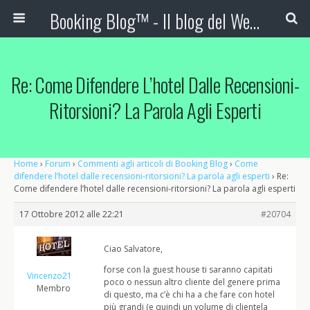
Booking Blog™ - Il blog del Web Marketing Turistico
Re: Come Difendere L’hotel Dalle Recensioni-
Ritorsioni? La Parola Agli Esperti
Home
›
Forum
›
Commenti agli articoli di Booking Blog
›
Come
difendere l’hotel dalle recensioni-ritorsioni? La parola agli esperti
›
Re:
Come difendere l’hotel dalle recensioni-ritorsioni? La parola agli esperti
17 Ottobre 2012 alle 22:21
#20704
Ciao Salvatore,
forse con la guest house ti saranno capitati
Vincenzo21
poco o nessun altro cliente del genere prima
Membro
di questo, ma c’è chi ha a che fare con hotel
più grandi (e quindi un volume di clientela