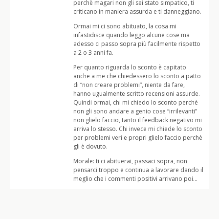
perchè magari non gli sei stato simpatico, ti
criticano in maniera assurda e ti danneggiano.
Ormai mi ci sono abituato, la cosa mi
infastidisce quando leggo alcune cose ma
adesso ci passo sopra più facilmente rispetto
a 2 o 3 anni fa.
Per quanto riguarda lo sconto è capitato
anche a me che chiedessero lo sconto a patto
di “non creare problemi”, niente da fare,
hanno ugualmente scritto recensioni assurde.
Quindi ormai, chi mi chiedo lo sconto perchè
non gli sono andare a genio cose “irrilevanti”
non glielo faccio, tanto il feedback negativo mi
arriva lo stesso. Chi invece mi chiede lo sconto
per problemi veri e propri glielo faccio perchè
gli è dovuto.
Morale: ti ci abituerai, passaci sopra, non
pensarci troppo e continua a lavorare dando il
meglio che i commenti positivi arrivano poi…