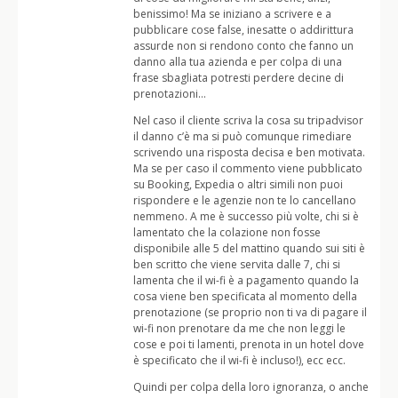
benissimo! Ma se iniziano a scrivere e a
pubblicare cose false, inesatte o addirittura
assurde non si rendono conto che fanno un
danno alla tua azienda e per colpa di una
frase sbagliata potresti perdere decine di
prenotazioni…
Nel caso il cliente scriva la cosa su tripadvisor
il danno c’è ma si può comunque rimediare
scrivendo una risposta decisa e ben motivata.
Ma se per caso il commento viene pubblicato
su Booking, Expedia o altri simili non puoi
rispondere e le agenzie non te lo cancellano
nemmeno. A me è successo più volte, chi si è
lamentato che la colazione non fosse
disponibile alle 5 del mattino quando sui siti è
ben scritto che viene servita dalle 7, chi si
lamenta che il wi-fi è a pagamento quando la
cosa viene ben specificata al momento della
prenotazione (se proprio non ti va di pagare il
wi-fi non prenotare da me che non leggi le
cose e poi ti lamenti, prenota in un hotel dove
è specificato che il wi-fi è incluso!), ecc ecc.
Quindi per colpa della loro ignoranza, o anche