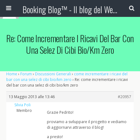
Booking Blog™ - Il blog del Web Marketing Turistico
Re: Come Incrementare I Ricavi Del Bar Con
Una Selez Di Cibi Bio/km Zero
Home
›
Forum
›
Discussioni Generali
›
come incrementare i ricavi del
bar con una selez di cibi bio/km zero
›
Re: come incrementare i ricavi
del bar con una selez di cibi bio/km zero
13 Maggio 2013 alle 13:46
#20957
Silvia Poli
Membro
Grazie Pedrito!
proviamo a sviluppare il progetto e vediamo
di aggiornarvi attraverso il blog!
a presto!