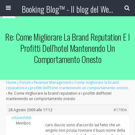
Booking Blog™ - Il blog del Web Marketing Turistico
Re: Come Migliorare La Brand Reputation E I
Profitti Dell’hotel Mantenendo Un
Comportamento Onesto
Home
›
Forum
›
Revenue Management
›
Come migliorare la brand
reputation e i profitti dell’hotel mantenendo un comportamento onesto
›
Re: Come migliorare la brand reputation e i profitti dell’hotel
mantenendo un comportamento onesto
28 Agosto 2009 alle 17:12
#17904
ottaviofebb
Membro
caro duccio sono d’accordo sul fatto che un
singolo non possa rovinare il buon nome della