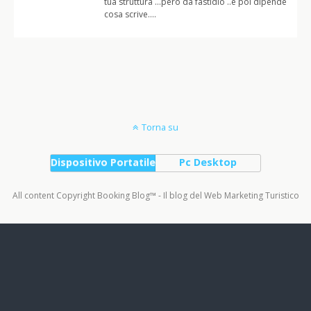
tua struttura …però da fastidio ..e poi dipende
cosa scrive….
Torna su
Dispositivo Portatile
Pc Desktop
All content Copyright Booking Blog™ - Il blog del Web Marketing Turistico