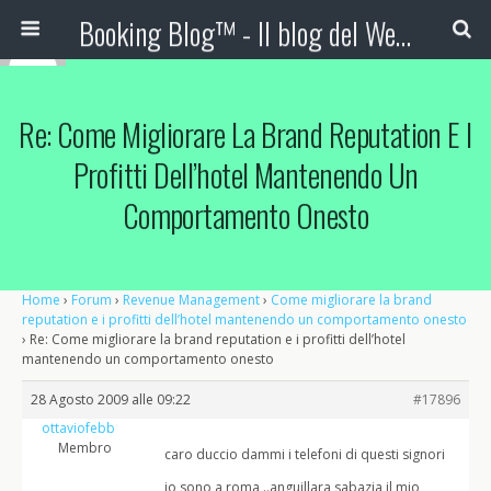
Booking Blog™ - Il blog del Web Marketing Turistico
Re: Come Migliorare La Brand Reputation E I
Profitti Dell’hotel Mantenendo Un
Comportamento Onesto
Home
›
Forum
›
Revenue Management
›
Come migliorare la brand
reputation e i profitti dell’hotel mantenendo un comportamento onesto
›
Re: Come migliorare la brand reputation e i profitti dell’hotel
mantenendo un comportamento onesto
28 Agosto 2009 alle 09:22
#17896
ottaviofebb
Membro
caro duccio dammi i telefoni di questi signori
io sono a roma ..anguillara sabazia il mio