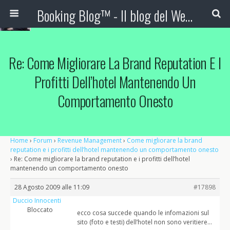
Booking Blog™ - Il blog del Web Marketing Turistico
Re: Come Migliorare La Brand Reputation E I
Profitti Dell’hotel Mantenendo Un
Comportamento Onesto
Home
›
Forum
›
Revenue Management
›
Come migliorare la brand
reputation e i profitti dell’hotel mantenendo un comportamento onesto
›
Re: Come migliorare la brand reputation e i profitti dell’hotel
mantenendo un comportamento onesto
28 Agosto 2009 alle 11:09
#17898
Duccio Innocenti
Bloccato
ecco cosa succede quando le infomazioni sul
sito (foto e testi) dell’hotel non sono veritiere…