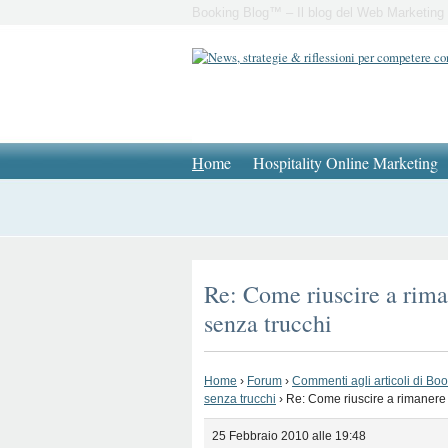
Booking Blog™ – Il blog del Web Marketing 
H
ome
Hospitality Online Marketing
Re: Come riuscire a rima
senza trucchi
Home
›
Forum
›
Commenti agli articoli di Bo
senza trucchi
›
Re: Come riuscire a rimanere 
25 Febbraio 2010 alle 19:48