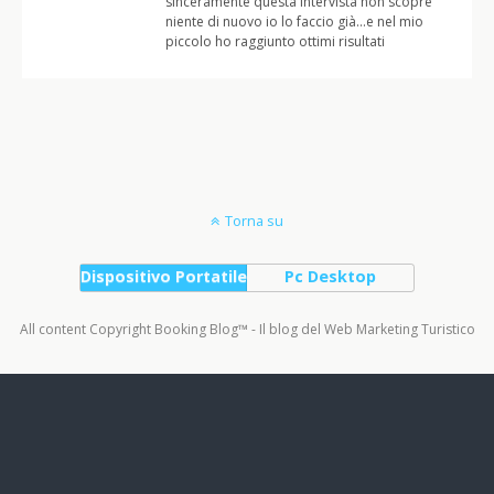
sinceramente questa intervista non scopre
niente di nuovo io lo faccio già…e nel mio
piccolo ho raggiunto ottimi risultati
Torna su
Dispositivo Portatile
Pc Desktop
All content Copyright Booking Blog™ - Il blog del Web Marketing Turistico