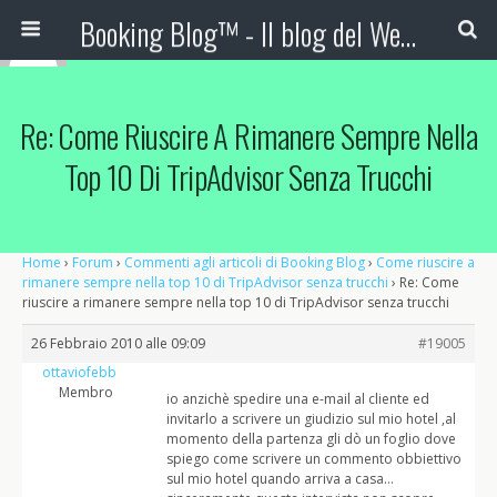
Booking Blog™ - Il blog del Web Marketing Turistico
Re: Come Riuscire A Rimanere Sempre Nella
Top 10 Di TripAdvisor Senza Trucchi
Home
›
Forum
›
Commenti agli articoli di Booking Blog
›
Come riuscire a
rimanere sempre nella top 10 di TripAdvisor senza trucchi
›
Re: Come
riuscire a rimanere sempre nella top 10 di TripAdvisor senza trucchi
26 Febbraio 2010 alle 09:09
#19005
ottaviofebb
Membro
io anzichè spedire una e-mail al cliente ed
invitarlo a scrivere un giudizio sul mio hotel ,al
momento della partenza gli dò un foglio dove
spiego come scrivere un commento obbiettivo
sul mio hotel quando arriva a casa…