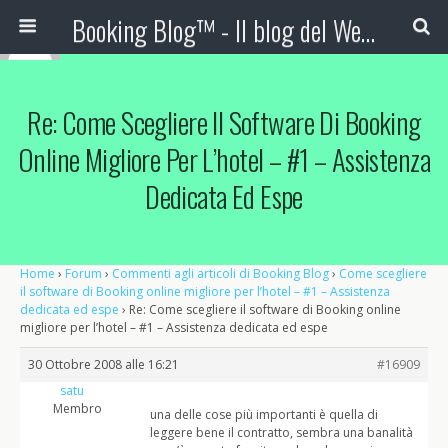
Booking Blog™ - Il blog del Web Marketing Turistico
Re: Come Scegliere Il Software Di Booking
Online Migliore Per L’hotel – #1 – Assistenza
Dedicata Ed Espe
Home
›
Forum
›
Commenti agli articoli di Booking Blog
›
Come scegliere
il software di Booking online migliore per l’hotel – #1 – Assistenza
dedicata ed espe
›
Re: Come scegliere il software di Booking online
migliore per l’hotel – #1 – Assistenza dedicata ed espe
30 Ottobre 2008 alle 16:21
#16909
satu
Membro
una delle cose più importanti è quella di
leggere bene il contratto, sembra una banalità