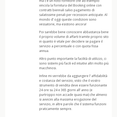
ma c’è un noto fornitore che ad esempio
vincola la fornitura del Booking online con
contratti biennali salvo pagamento di
salatissime penali per recessioni anticipate. Al
mondo d’ oggi queste condizioni sono
vessatorie, ma esistono ancora!
Poi sarebbe bene conoscere abbastanza bene
il proprio volume di affarti tramite proprio sito
in quanto è vitale per decidere se pagare il
servizio a percentuale o con quota fissa
annua.
Altro punto importante la facilità di utilizzo, ci
sono sistemi più facili ed intuitivi altri molto più
macchinosi.
Infine mi verrebbe da aggiungere l’ affidabilità
e costanza del servizio, visto che il vostro
strumento di vendita deve essere funzionante
24 ore su 24 e 365 giorni all’ anno (e
purtroppo non accade quasi mai) che almeno
si avvicini alla massima erogazione del
servizio, in altre parole che il sistema funzioni
praticamente sempre.