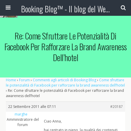
Booking Blog™ - Il blog del Web Marketing Turistico
Re: Come Sfruttare Le Potenzialità Di
Facebook Per Rafforzare La Brand Awareness
Dell’hotel
Home
›
Forum
›
Commenti agli articoli di Booking Blog
›
Come sfruttare
le potenzialità di Facebook per rafforzare la brand awareness dell’hotel
›
Re: Come sfruttare le potenzialità di Facebook per rafforzare la brand
awareness dell’hotel
22 Settembre 2011 alle 07:11
#20187
marghe
Amministratore del
Ciao Anna,
forum
hai centrato in pieno, la qualità dei contenuti