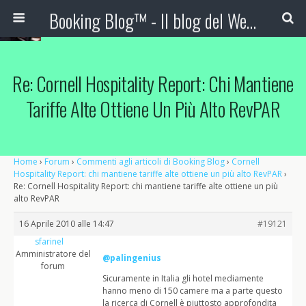
Booking Blog™ - Il blog del Web Marketing Turistico
Re: Cornell Hospitality Report: Chi Mantiene
Tariffe Alte Ottiene Un Più Alto RevPAR
Home
›
Forum
›
Commenti agli articoli di Booking Blog
›
Cornell
Hospitality Report: chi mantiene tariffe alte ottiene un più alto RevPAR
›
Re: Cornell Hospitality Report: chi mantiene tariffe alte ottiene un più
alto RevPAR
16 Aprile 2010 alle 14:47
#19121
sfarinel
Amministratore del
@palingenius
forum
Sicuramente in Italia gli hotel mediamente
hanno meno di 150 camere ma a parte questo
la ricerca di Cornell è piuttosto approfondita