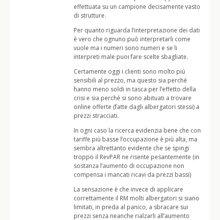
effettuata su un campione decisamente vasto
di strutture.
Per quanto riguarda l’interpretazione dei dati
è vero che ognuno può interpretarli come
vuole ma i numeri sono numeri e se li
interpreti male puoi fare scelte sbagliate.
Certamente oggi i clienti sono molto più
sensibili al prezzo, ma questo sia perché
hanno meno soldi in tasca per l’effetto della
crisi e sia perché si sono abituati a trovare
online offerte (fatte dagli albergatori stessi) a
prezzi stracciati.
In ogni caso la ricerca evidenzia bene che con
tariffe più basse l’occupazione è più alta, ma
sembra altrettanto evidente che se spingi
troppo il RevPAR ne risente pesantemente (in
sostanza l’aumento di occupazione non
compensa i mancati ricavi da prezzi bassi)
La sensazione è che invece di applicare
correttamente il RM molti albergatori si siano
limitati, in preda al panico, a sbracare sui
prezzi senza neanche rialzarli all’aumento