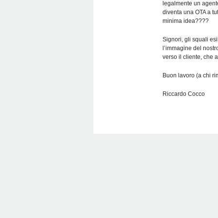
legalmente un agente 
diventa una OTA a tutt
minima idea????
Signori, gli squali e
l’immagine del nostro
verso il cliente, che 
Buon lavoro (a chi rim
Riccardo Cocco