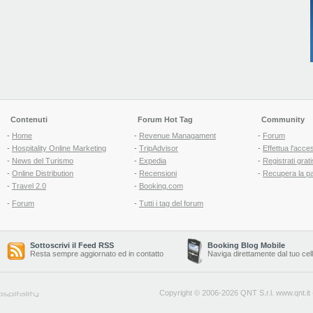
Contenuti
Forum Hot Tag
Community
-
Home
-
Revenue Managament
-
Forum
-
Hospitality Online Marketing
-
TripAdvisor
-
Effettua l'acce
-
News del Turismo
-
Expedia
-
Registrati grati
-
Online Distribution
-
Recensioni
-
Recupera la p
-
Travel 2.0
-
Booking.com
-
Forum
-
Tutti i tag del forum
Sottoscrivi il Feed RSS
Booking Blog Mobile
Resta sempre aggiornato ed in contatto
Naviga direttamente dal tuo cel
Copyright © 2006-2026 QNT S.r.l.
www.qnt.it