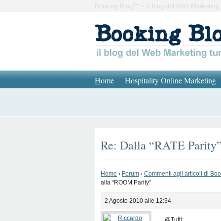
Booking Blog™ – Il blog del Web Marketing 
H
ome
Hospitality Online Marketing
Re: Dalla “RATE Parity
Home
›
Forum
›
Commenti agli articoli di Bo
alla “ROOM Parity”
2 Agosto 2010 alle 12:34
@Tutti: