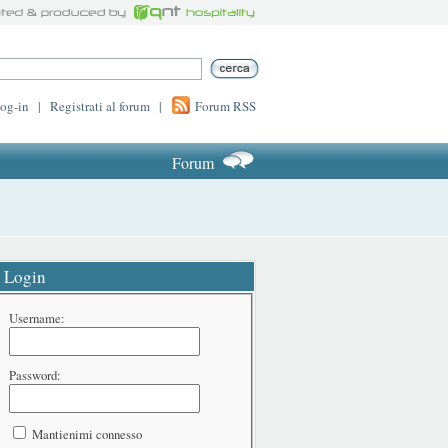
log-in
|
Registrati al forum
|
Forum RSS
Forum
Login
Username:
Password:
Mantienimi connesso