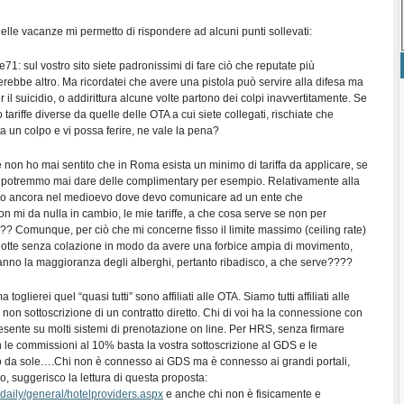
delle vacanze mi permetto di rispondere ad alcuni punti sollevati:
71: sul vostro sito siete padronissimi di fare ciò che reputate più
rebbe altro. Ma ricordatei che avere una pistola può servire alla difesa ma
 il suicidio, o addirittura alcune volte partono dei colpi inavvertitamente. Se
 tariffe diverse da quelle delle OTA a cui siete collegati, rischiate che
 un colpo e vi possa ferire, ne vale la pena?
 non ho mai sentito che in Roma esista un minimo di tariffa da applicare, se
n potremmo mai dare delle complimentary per esempio. Relativamente alla
amo ancora nel medioevo dove devo comunicare ad un ente che
 mi da nulla in cambio, le mie tariffe, a che cosa serve se non per
i?? Comunque, per ciò che mi concerne fisso il limite massimo (ceiling rate)
otte senza colazione in modo da avere una forbice ampia di movimento,
 fanno la maggioranza degli alberghi, pertanto ribadisco, a che serve????
 toglierei quel “quasi tutti” sono affiliati alle OTA. Siamo tutti affiliati alle
non sottoscrizione di un contratto diretto. Chi di voi ha la connessione con
esente su molti sistemi di prenotazione on line. Per HRS, senza firmare
n le commissioni al 10% basta la vostra sottoscrizione al GDS e le
o da sole….Chi non è connesso ai GDS ma è connesso ai grandi portali,
, suggerisco la lettura di questa proposta:
/daily/general/hotelproviders.aspx
e anche chi non è fisicamente e