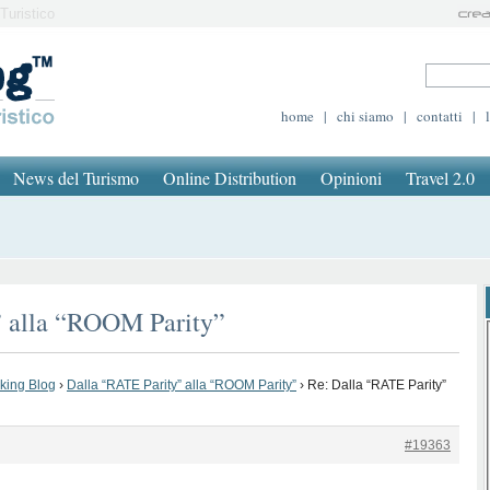
Turistico
home
|
chi siamo
|
contatti
|
News del Turismo
Online Distribution
Opinioni
Travel 2.0
” alla “ROOM Parity”
oking Blog
›
Dalla “RATE Parity” alla “ROOM Parity”
›
Re: Dalla “RATE Parity”
#19363