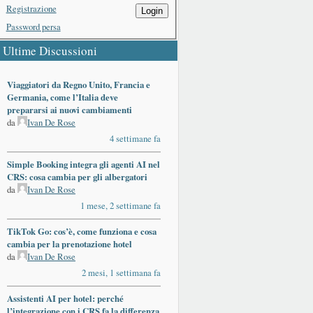
Registrazione
Login
Password persa
Ultime Discussioni
Viaggiatori da Regno Unito, Francia e
Germania, come l’Italia deve
prepararsi ai nuovi cambiamenti
da
Ivan De Rose
4 settimane fa
Simple Booking integra gli agenti AI nel
CRS: cosa cambia per gli albergatori
da
Ivan De Rose
1 mese, 2 settimane fa
TikTok Go: cos’è, come funziona e cosa
cambia per la prenotazione hotel
da
Ivan De Rose
2 mesi, 1 settimana fa
Assistenti AI per hotel: perché
l’integrazione con i CRS fa la differenza