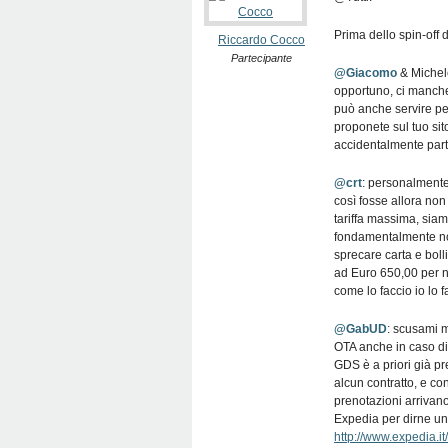
Prima dello spin-off 
Riccardo Cocco
Partecipante
@Giacomo
& Michele
opportuno, ci manche
può anche servire per
proponete sul tuo sito
accidentalmente parta
@crt
: personalmente
così fosse allora no
tariffa massima, si
fondamentalmente non
sprecare carta e boll
ad Euro 650,00 per n
come lo faccio io lo
@GabUD
: scusami ma
OTA anche in caso di 
GDS è a priori già pr
alcun contratto, e co
prenotazioni arrivan
Expedia per dirne uno
http://www.expedia.it