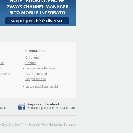
Informazioni
-
Chi siamo
sso
-
Contatti
s
-
Disclaimer e Privacy
assword
-
Lavora con noi
-
Mappa del sito
-
La tua pubblicità su BB
Seguici su Facebook
lulare
Entra nel gruppo
e
diventa un fan
-
Booking Blog
™ -
Il blog del Web Marketing Turistico