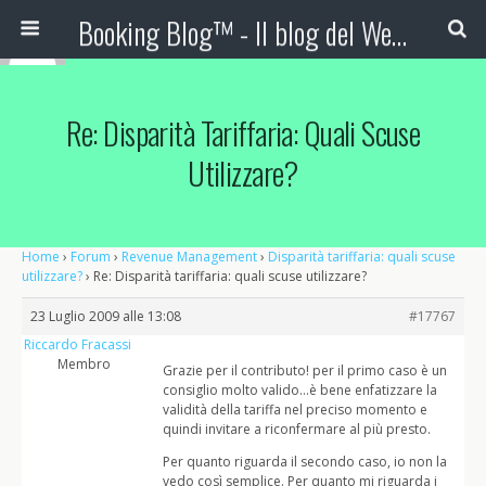
Booking Blog™ - Il blog del Web Marketing Turistico
Re: Disparità Tariffaria: Quali Scuse
Utilizzare?
Home
›
Forum
›
Revenue Management
›
Disparità tariffaria: quali scuse
utilizzare?
›
Re: Disparità tariffaria: quali scuse utilizzare?
23 Luglio 2009 alle 13:08
#17767
Riccardo Fracassi
Membro
Grazie per il contributo! per il primo caso è un
consiglio molto valido…è bene enfatizzare la
validità della tariffa nel preciso momento e
quindi invitare a riconfermare al più presto.
Per quanto riguarda il secondo caso, io non la
vedo così semplice. Per quanto mi riguarda i