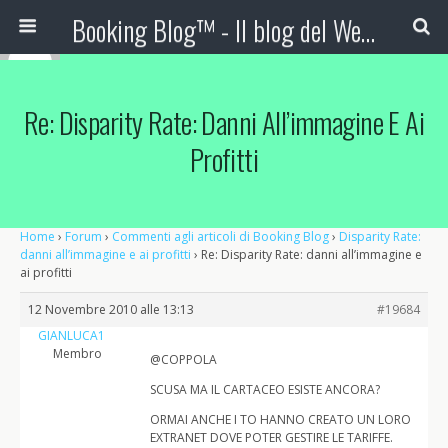
Booking Blog™ - Il blog del Web Marketing Turistico
Re: Disparity Rate: Danni All’immagine E Ai
Profitti
Home
›
Forum
›
Commenti agli articoli di Booking Blog
›
Disparity Rate:
danni all’immagine e ai profitti
›
Re: Disparity Rate: danni all’immagine e
ai profitti
12 Novembre 2010 alle 13:13
#19684
GIANLUCA1
Membro
@COPPOLA
SCUSA MA IL CARTACEO ESISTE ANCORA?
ORMAI ANCHE I TO HANNO CREATO UN LORO
EXTRANET DOVE POTER GESTIRE LE TARIFFE.