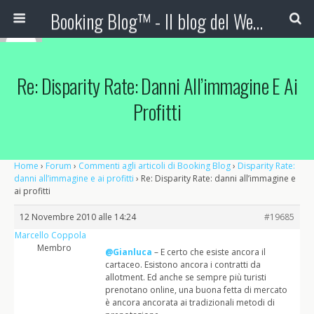
Booking Blog™ - Il blog del Web Marketing Turistico
Re: Disparity Rate: Danni All’immagine E Ai
Profitti
Home
›
Forum
›
Commenti agli articoli di Booking Blog
›
Disparity Rate:
danni all’immagine e ai profitti
›
Re: Disparity Rate: danni all’immagine e
ai profitti
12 Novembre 2010 alle 14:24
#19685
Marcello Coppola
Membro
@Gianluca
– E certo che esiste ancora il
cartaceo. Esistono ancora i contratti da
allotment. Ed anche se sempre più turisti
prenotano online, una buona fetta di mercato
è ancora ancorata ai tradizionali metodi di