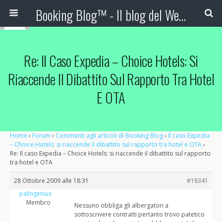
Booking Blog™ - Il blog del Web Marketing Turistico
Re: Il Caso Expedia – Choice Hotels: Si
Riaccende Il Dibattito Sul Rapporto Tra Hotel
E OTA
Home
›
Forum
›
Commenti agli articoli di Booking Blog
›
Il caso Expedia
– Choice Hotels: si riaccende il dibattito sul rapporto tra hotel e OTA
›
Re: Il caso Expedia – Choice Hotels: si riaccende il dibattito sul rapporto
tra hotel e OTA
28 Ottobre 2009 alle 18:31
#18341
palingenius
Membro
Nessuno obbliga gli albergatori a
sottoscrivere contratti pertanto trovo patetico