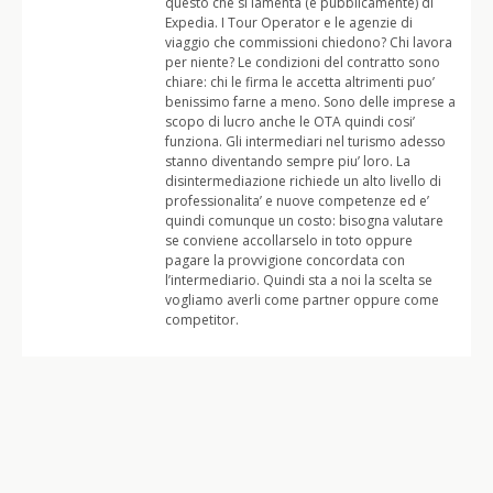
questo che si lamenta (e pubblicamente) di
Expedia. I Tour Operator e le agenzie di
viaggio che commissioni chiedono? Chi lavora
per niente? Le condizioni del contratto sono
chiare: chi le firma le accetta altrimenti puo’
benissimo farne a meno. Sono delle imprese a
scopo di lucro anche le OTA quindi cosi’
funziona. Gli intermediari nel turismo adesso
stanno diventando sempre piu’ loro. La
disintermediazione richiede un alto livello di
professionalita’ e nuove competenze ed e’
quindi comunque un costo: bisogna valutare
se conviene accollarselo in toto oppure
pagare la provvigione concordata con
l’intermediario. Quindi sta a noi la scelta se
vogliamo averli come partner oppure come
competitor.