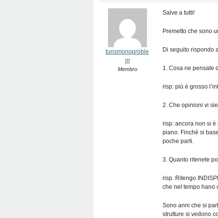
Salve a tutti!
Premetto che sono un
Di seguito rispondo 
turismonoproble
m
1. Cosa ne pensate de
Membro
risp: più è grosso l’i
2. Che opinioni vi si
risp: ancora non si è 
piano. Finchè si base
poche parti.
3. Quanto ritenete pos
risp. Ritengo INDISPE
che nel tempo hano c
Sono anni che si par
strutture si vedono co