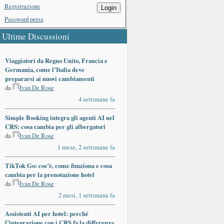
Registrazione
Login
Password persa
Ultime Discussioni
Viaggiatori da Regno Unito, Francia e
Germania, come l’Italia deve
prepararsi ai nuovi cambiamenti
da
Ivan De Rose
4 settimane fa
Simple Booking integra gli agenti AI nel
CRS: cosa cambia per gli albergatori
da
Ivan De Rose
1 mese, 2 settimane fa
TikTok Go: cos’è, come funziona e cosa
cambia per la prenotazione hotel
da
Ivan De Rose
2 mesi, 1 settimana fa
Assistenti AI per hotel: perché
l’integrazione con i CRS fa la differenza