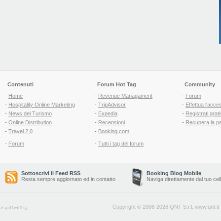
Contenuti
Forum Hot Tag
Community
-
Home
-
Revenue Managament
-
Forum
-
Hospitality Online Marketing
-
TripAdvisor
-
Effettua l'acce
-
News del Turismo
-
Expedia
-
Registrati grati
-
Online Distribution
-
Recensioni
-
Recupera la p
-
Travel 2.0
-
Booking.com
-
Forum
-
Tutti i tag del forum
Sottoscrivi il Feed RSS
Booking Blog Mobile
Resta sempre aggiornato ed in contatto
Naviga direttamente dal tuo cel
Copyright © 2006-2026 QNT S.r.l.
www.qnt.it