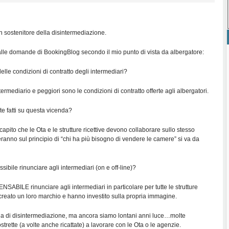
 sostenitore della disintermediazione.
alle domande di BookingBlog secondo il mio punto di vista da albergatore:
lle condizioni di contratto degli intermediari?
ntermediario e peggiori sono le condizioni di contratto offerte agli albergatori.
ete fatti su questa vicenda?
capito che le Ota e le strutture ricettive devono collaborare sullo stesso
ranno sul principio di “chi ha più bisogno di vendere le camere” si va da
sibile rinunciare agli intermediari (on e off-line)?
NSABILE rinunciare agli intermediari in particolare per tutte le strutture
reato un loro marchio e hanno investito sulla propria immagine.
la di disintermediazione, ma ancora siamo lontani anni luce…molte
strette (a volte anche ricattate) a lavorare con le Ota o le agenzie.