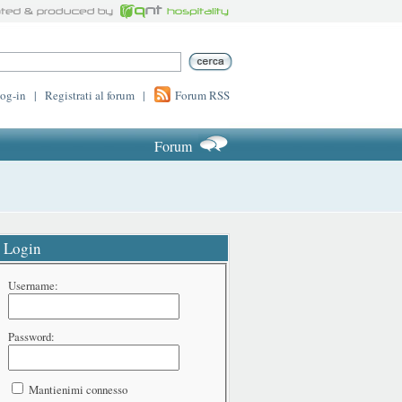
log-in
|
Registrati al forum
|
Forum RSS
Forum
Login
Username:
Password:
Mantienimi connesso