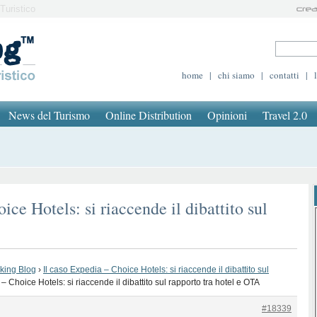
Turistico
home
|
chi siamo
|
contatti
|
News del Turismo
Online Distribution
Opinioni
Travel 2.0
ice Hotels: si riaccende il dibattito sul
oking Blog
›
Il caso Expedia – Choice Hotels: si riaccende il dibattito sul
– Choice Hotels: si riaccende il dibattito sul rapporto tra hotel e OTA
#18339