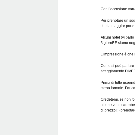
Con l’occasione vorr
Per prenotare un sogg
che la maggior parte 
Alcuni hotel (vi parl
3 giorni! E siamo negl
L’impressione è che i
Come si può parlare 
atteggiamento DIVERS
Prima di tutto rispon
meno formale. Far ca
Credetemi, se non fos
alcune volte sarebbe 
di prezzo!!!) prenota