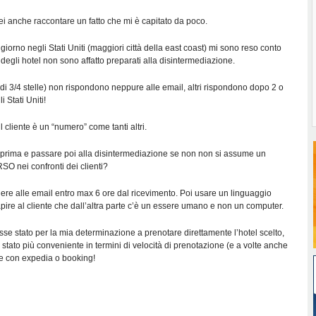
ei anche raccontare un fatto che mi è capitato da poco.
iorno negli Stati Uniti (maggiori città della east coast) mi sono reso conto
degli hotel non sono affatto preparati alla disintermediazione.
o di 3/4 stelle) non rispondono neppure alle email, altri rispondono dopo 2 o
i Stati Uniti!
l cliente è un “numero” come tanti altri.
prima e passare poi alla disintermediazione se non non si assume un
O nei confronti dei clienti?
dere alle email entro max 6 ore dal ricevimento. Poi usare un linguaggio
pire al cliente che dall’altra parte c’è un essere umano e non un computer.
se stato per la mia determinazione a prenotare direttamente l’hotel scelto,
stato più conveniente in termini di velocità di prenotazione (e a volte anche
re con expedia o booking!