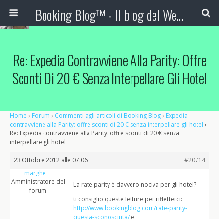
Booking Blog™ - Il blog del Web Marketing Turistico
Re: Expedia Contravviene Alla Parity: Offre
Sconti Di 20 € Senza Interpellare Gli Hotel
Home
›
Forum
›
Commenti agli articoli di Booking Blog
›
Expedia
contravviene alla Parity: offre sconti di 20 € senza interpellare gli hotel
›
Re: Expedia contravviene alla Parity: offre sconti di 20 € senza
interpellare gli hotel
23 Ottobre 2012 alle 07:06
#20714
marghe
Amministratore del
La rate parity è davvero nociva per gli hotel?
forum
ti consiglio queste letture per rifletterci:
http://www.bookingblog.com/rate-parity-
questa-sconosciuta/
e