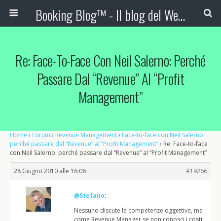
Booking Blog™ - Il blog del Web Marketing Turistico
Re: Face-To-Face Con Neil Salerno: Perché
Passare Dal “Revenue” Al “Profit
Management”
Home
›
Forum
›
Revenue Management
›
Face-to-face con Neil Salerno:
perché passare dal “Revenue” al “Profit Management”
›
Re: Face-to-face
con Neil Salerno: perché passare dal “Revenue” al “Profit Management”
28 Giugno 2010 alle 16:06
#19266
@Stefano
:
Nessuno discute le competenze oggettive, ma
come Revenue Manager se non conosci i costi