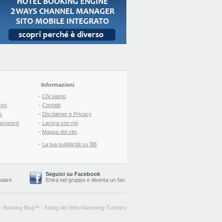
Informazioni
-
Chi siamo
sso
-
Contatti
s
-
Disclaimer e Privacy
assword
-
Lavora con noi
-
Mappa del sito
-
La tua pubblicità su BB
Seguici su Facebook
lulare
Entra nel gruppo
e
diventa un fan
-
Booking Blog
™ -
Il blog del Web Marketing Turistico