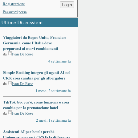
Registrazione
Login
Password persa
Ultime Discussioni
Viaggiatori da Regno Unito, Francia e
Germania, come l’Italia deve
prepararsi ai nuovi cambiamenti
da
Ivan De Rose
4 settimane fa
Simple Booking integra gli agenti AI nel
CRS: cosa cambia per gli albergatori
da
Ivan De Rose
1 mese, 2 settimane fa
TikTok Go: cos’è, come funziona e cosa
cambia per la prenotazione hotel
da
Ivan De Rose
2 mesi, 1 settimana fa
Assistenti AI per hotel: perché
l’integrazione con i CRS fa la differenza