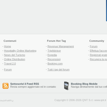
Contenuti
Forum Hot Tag
Community
-
Home
-
Revenue Managament
-
Forum
-
Hospitality Online Marketing
-
TripAdvisor
-
Effettua l'acce
-
News del Turismo
-
Expedia
-
Registrati grati
-
Online Distribution
-
Recensioni
-
Recupera la p
-
Travel 2.0
-
Booking.com
-
Forum
-
Tutti i tag del forum
Sottoscrivi il Feed RSS
Booking Blog Mobile
Resta sempre aggiornato ed in contatto
Naviga direttamente dal tuo cel
Copyright © 2006-2026 QNT S.r.l.
www.qnt.it