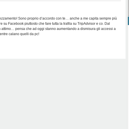
prezzamento! Sono proprio d’accordo con te… anche a me capita sempre più
su Facebook piuttosto che fare tutta la trafila su TripAdvisor e co. Dal
un attimo… pensa che ad oggi stanno aumentando a dismisura gli accessi a
tre calano quelli da pc!