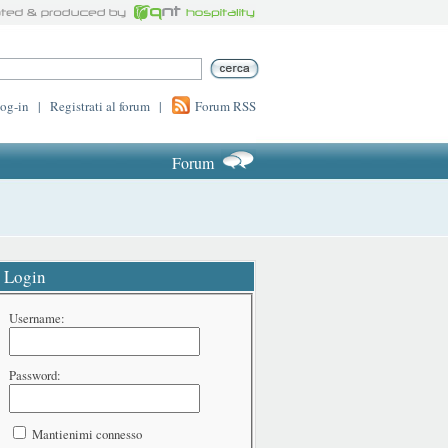
log-in
|
Registrati al forum
|
Forum RSS
Forum
Login
Username:
Password:
Mantienimi connesso