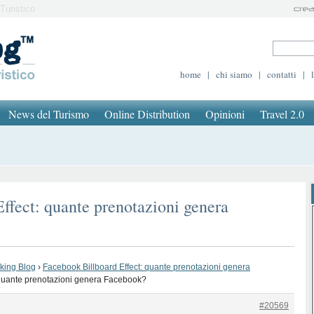
Turistico
home
|
chi siamo
|
contatti
|
News del Turismo
Online Distribution
Opinioni
Travel 2.0
ffect: quante prenotazioni genera
oking Blog
›
Facebook Billboard Effect: quante prenotazioni genera
 quante prenotazioni genera Facebook?
#20569