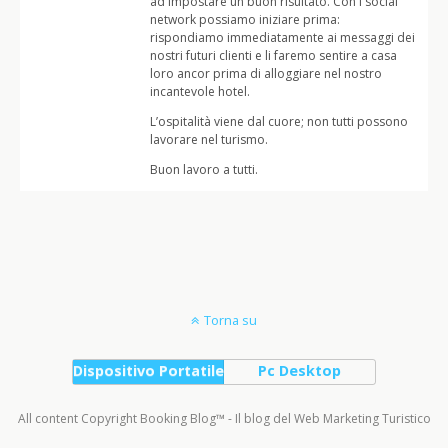
ad impostare un buon risultato. Con i social
network possiamo iniziare prima:
rispondiamo immediatamente ai messaggi dei
nostri futuri clienti e li faremo sentire a casa
loro ancor prima di alloggiare nel nostro
incantevole hotel.
L’ospitalità viene dal cuore; non tutti possono
lavorare nel turismo.
Buon lavoro a tutti.
Torna su
Dispositivo Portatile
Pc Desktop
All content Copyright Booking Blog™ - Il blog del Web Marketing Turistico