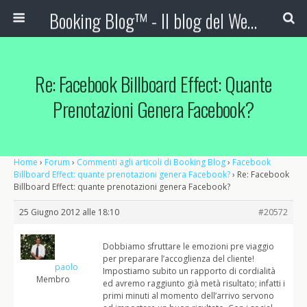
Booking Blog™ - Il blog del Web Marketing Turistico
Re: Facebook Billboard Effect: Quante
Prenotazioni Genera Facebook?
Home
›
Forum
›
Commenti agli articoli di Booking Blog
›
Facebook
Billboard Effect: quante prenotazioni genera Facebook?
›
Re: Facebook
Billboard Effect: quante prenotazioni genera Facebook?
25 Giugno 2012 alle 18:10
#20572
Dobbiamo sfruttare le emozioni pre viaggio
per preparare l’accoglienza del cliente!
paolo
Impostiamo subito un rapporto di cordialità
Membro
ed avremo raggiunto già metà risultato; infatti i
primi minuti al momento dell’arrivo servono