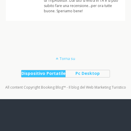
di TripAdvisor. Dal sito si entra in TA e si può
subito fare una recensione…per ora tutte
buone. Speriamo bene!
Torna su
Dispositivo Portatile
Pc Desktop
All content Copyright Booking Blog™ - Il blog del Web Marketing Turistico