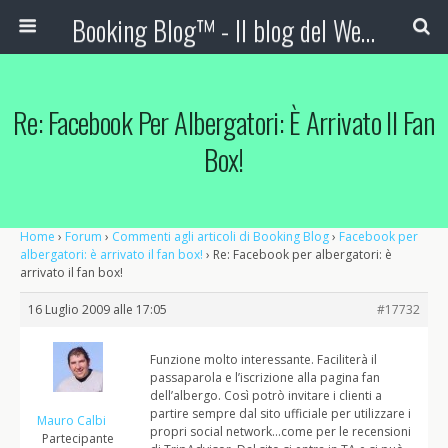
Booking Blog™ - Il blog del Web Marketing Turistico
Re: Facebook Per Albergatori: È Arrivato Il Fan
Box!
Home
›
Forum
›
Commenti agli articoli di Booking Blog
›
Facebook per
albergatori: è arrivato il fan box!
›
Re: Facebook per albergatori: è
arrivato il fan box!
16 Luglio 2009 alle 17:05
#17732
Funzione molto interessante. Faciliterà il
passaparola e l’iscrizione alla pagina fan
dell’albergo. Così potrò invitare i clienti a
partire sempre dal sito ufficiale per utilizzare i
Mauro Calbi
propri social network…come per le recensioni
Partecipante