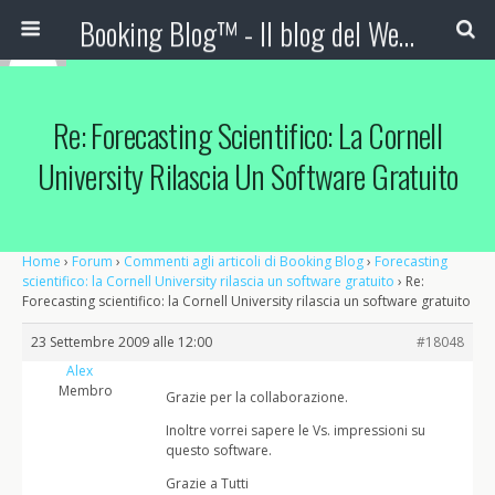
Booking Blog™ - Il blog del Web Marketing Turistico
Re: Forecasting Scientifico: La Cornell
University Rilascia Un Software Gratuito
Home
›
Forum
›
Commenti agli articoli di Booking Blog
›
Forecasting
scientifico: la Cornell University rilascia un software gratuito
›
Re:
Forecasting scientifico: la Cornell University rilascia un software gratuito
23 Settembre 2009 alle 12:00
#18048
Alex
Membro
Grazie per la collaborazione.
Inoltre vorrei sapere le Vs. impressioni su
questo software.
Grazie a Tutti