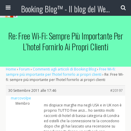
Booking Blog™ - Il blog del Web Marketing Turistico
Re: Free Wi-Fi: Sempre Più Importante Per
L’hotel Fornirlo Ai Propri Clienti
Home
›
Forum
›
Commenti agli articoli di Booking Blog
›
Free Wi-fi:
sempre più importante per l’hotel fornirlo ai propri clienti
›
Re: Free Wi-
fi: sempre più importante per l’hotel fornirlo ai propri clienti
30 Settembre 2011 alle 17:46
#20197
marcovolpe
Membro
mi dispiace marghe ma negli USA e in UK non è
proprio TUTTO free anzi… ho sentito molti
racconti di hotel di bassa categoria di Londra
ed ostelli che la connessione te la concedono
dopo che gli hai lasciato una recensione su