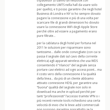
tripadvisor (ti danno un netbook con
collegamento UMTS nella hall da usare solo
per quello), e ti posso garantire che negli hotel
Business di Londra e NY io ho sempre dovuto
pagare la connessione e più di una volta per
scaricare file di grandi dimensioni ho dovuto
usare la connessione WiFi degli Apple Store
perché oltre ad essere a pagamento erano
pure filtrate…
per la cablatura degli hotel per fortuna nel
2011 le soluzioni per risparmiare sono
tantissime… dalle onde convogliate (con cui si
passa il segnale dati sul cavo della corrente
elettrica) agli apparati wireless che usa WDS
consentendo il “rilancio” del segnale senza
portare cavi elettrici ad ogni access point… ma
il costo vero della connessione è la qualità
della linea… da più di un cliente abbiamo
attivato connesione HDSL per garantire una
“buona” qualità del segnale non solo in
download ma anche in upload perché per
tanti “professionisti” l’accesso tramite VPN o i
più recenti remote tools richiedono una certa
velocità di invio che le linee adsl commerciali
non possono garantire soprattutto se la