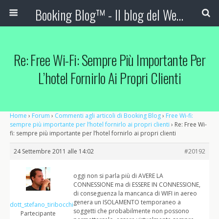
Booking Blog™ - Il blog del Web Marketing Turistico
Re: Free Wi-Fi: Sempre Più Importante Per
L’hotel Fornirlo Ai Propri Clienti
Home
›
Forum
›
Commenti agli articoli di Booking Blog
›
Free Wi-fi:
sempre più importante per l’hotel fornirlo ai propri clienti
›
Re: Free Wi-
fi: sempre più importante per l’hotel fornirlo ai propri clienti
24 Settembre 2011 alle 14:02
#20192
oggi non si parla più di AVERE LA
CONNESSIONE ma di ESSERE IN CONNESSIONE,
di conseguenza la mancanca di WIFI in aereo
genera un ISOLAMENTO temporaneo a
dott_stefano_tiribocchi
soggetti che probabilmente non possono
Partecipante