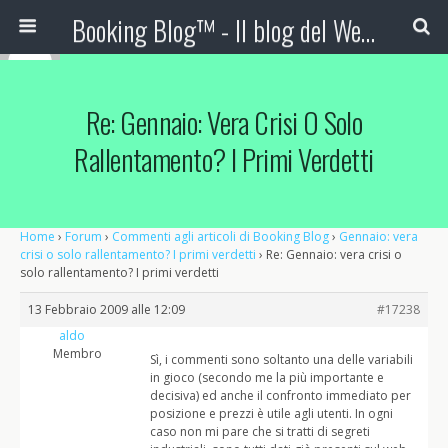
Booking Blog™ - Il blog del Web Marketing Turistico
Re: Gennaio: Vera Crisi O Solo
Rallentamento? I Primi Verdetti
Home
›
Forum
›
Commenti agli articoli di Booking Blog
›
Gennaio: vera
crisi o solo rallentamento? I primi verdetti
›
Re: Gennaio: vera crisi o
solo rallentamento? I primi verdetti
13 Febbraio 2009 alle 12:09
#17238
aldo
Membro
Sì, i commenti sono soltanto una delle variabili
in gioco (secondo me la più importante e
decisiva) ed anche il confronto immediato per
posizione e prezzi è utile agli utenti. In ogni
caso non mi pare che si tratti di segreti