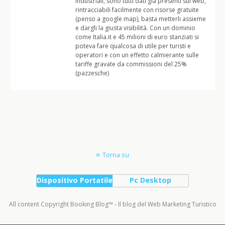
industriali, sono tutti dati già presenti sul web,
rintracciabili facilmente con risorse gratuite
(penso a google map), basta metterli assieme
e dargli la giusta visibilità. Con un dominio
come Italia.it e 45 milioni di euro stanziati si
poteva fare qualcosa di utile per turisti e
operatori e con un effetto calmierante sulle
tariffe gravate da commissioni del 25%
(pazzesche)
Torna su
Dispositivo Portatile
Pc Desktop
All content Copyright Booking Blog™ - Il blog del Web Marketing Turistico