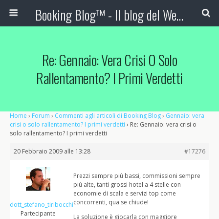
Booking Blog™ - Il blog del Web Marketing Turistico
Re: Gennaio: Vera Crisi O Solo
Rallentamento? I Primi Verdetti
Home
›
Forum
›
Commenti agli articoli di Booking Blog
›
Gennaio: vera
crisi o solo rallentamento? I primi verdetti
›
Re: Gennaio: vera crisi o
solo rallentamento? I primi verdetti
20 Febbraio 2009 alle 13:28
#17276
Prezzi sempre più bassi, commissioni sempre
più alte, tanti grossi hotel a 4 stelle con
economie di scala e servizi top come
concorrenti, qua se chiude!
dott_stefano_tiribocchi
Partecipante
La soluzione è giocarla con maggiore