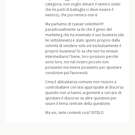
categoria, non voglio elinare il nemico (visto
che mi parli di battaglia ci deve essere il
nemico), che poi nemico non è.
Ma parliamo di ryanair volentieri!!!
paradossalmente sa lei che il genio del
marketing che ha inventato il suo business (da
lei sottolineato) è stato spinto proprio dalla
volontà di vendere solo ed esclusivamente il
proprio business? lo sa che non ha nessun
intermediario? bene, loro possono perchè
sono loro, noi nel nostro piccolo non
possiamo ma invece possiamo per spuntare
condizioni più favorevoli.
Cmq è abbastanza comune non riuscire a
controbattere con tesi appropiate al discorso
quando non si hanno argomenti e cercare di
spostare il discorso su altre questioni per
sviare il tema centrale della questione.
Ma voi, siete contenti cosi? DITELO