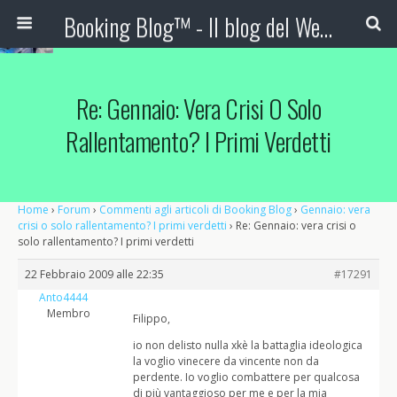
Booking Blog™ - Il blog del Web Marketing Turistico
Re: Gennaio: Vera Crisi O Solo
Rallentamento? I Primi Verdetti
Home
›
Forum
›
Commenti agli articoli di Booking Blog
›
Gennaio: vera
crisi o solo rallentamento? I primi verdetti
›
Re: Gennaio: vera crisi o
solo rallentamento? I primi verdetti
22 Febbraio 2009 alle 22:35
#17291
Anto4444
Membro
Filippo,
io non delisto nulla xkè la battaglia ideologica
la voglio vinecere da vincente non da
perdente. Io voglio combattere per qualcosa
di più vantaggioso per me e per la mia