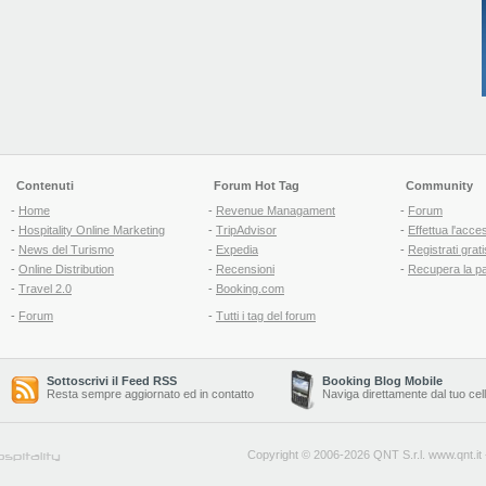
Contenuti
Forum Hot Tag
Community
-
Home
-
Revenue Managament
-
Forum
-
Hospitality Online Marketing
-
TripAdvisor
-
Effettua l'acce
-
News del Turismo
-
Expedia
-
Registrati grati
-
Online Distribution
-
Recensioni
-
Recupera la p
-
Travel 2.0
-
Booking.com
-
Forum
-
Tutti i tag del forum
Sottoscrivi il Feed RSS
Booking Blog Mobile
Resta sempre aggiornato ed in contatto
Naviga direttamente dal tuo cel
Copyright © 2006-2026 QNT S.r.l.
www.qnt.it