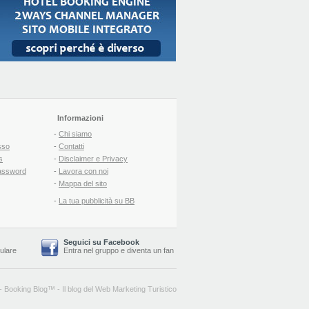
Informazioni
-
Chi siamo
sso
-
Contatti
s
-
Disclaimer e Privacy
assword
-
Lavora con noi
-
Mappa del sito
-
La tua pubblicità su BB
Seguici su Facebook
lulare
Entra nel gruppo
e
diventa un fan
-
Booking Blog
™ -
Il blog del Web Marketing Turistico