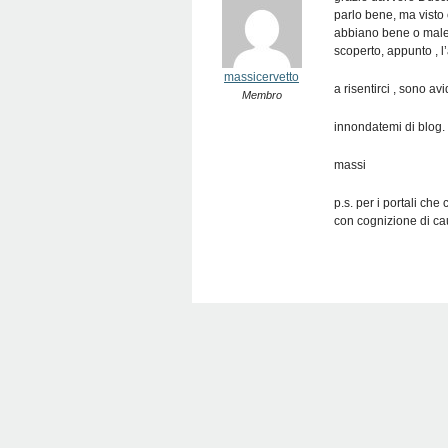
parlo bene, ma visto
abbiano bene o male 
scoperto, appunto , l
massicervetto
a risentirci , sono av
Membro
innondatemi di blog.
massi
p.s. per i portali ch
con cognizione di c