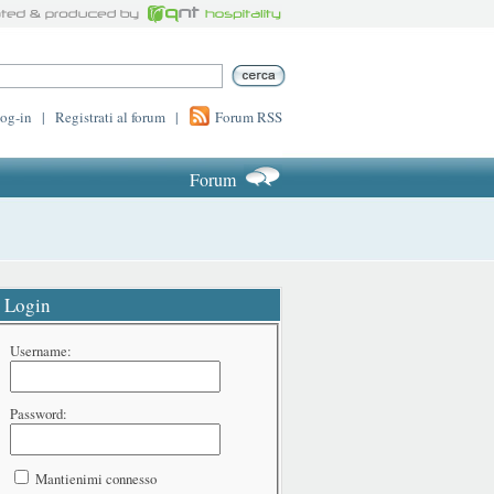
log-in
|
Registrati al forum
|
Forum RSS
Forum
Login
Username:
Password:
Mantienimi connesso