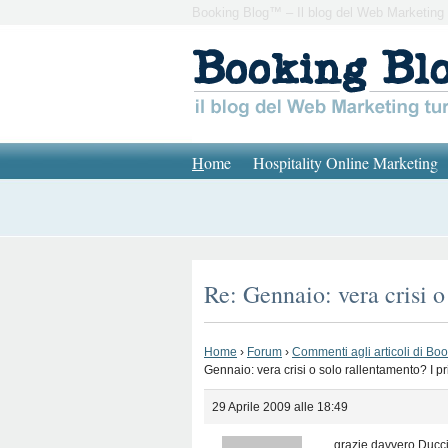
Booking Blog™ – Il blog del Web Marketing 
H
ome
Hospitality Online Marketing
Re: Gennaio: vera crisi o
Home
›
Forum
›
Commenti agli articoli di Bo
Gennaio: vera crisi o solo rallentamento? I pr
29 Aprile 2009 alle 18:49
grazie davvero Ducci