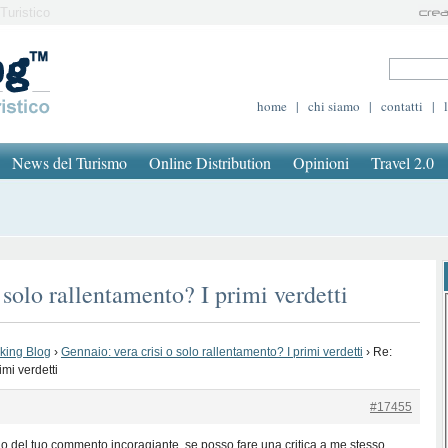
Turistico
home
|
chi siamo
|
contatti
|
News del Turismo
Online Distribution
Opinioni
Travel 2.0
 solo rallentamento? I primi verdetti
oking Blog
›
Gennaio: vera crisi o solo rallentamento? I primi verdetti
›
Re:
imi verdetti
#17455
o del tuo commento incoragiante. se posso fare una critica a me stesso,