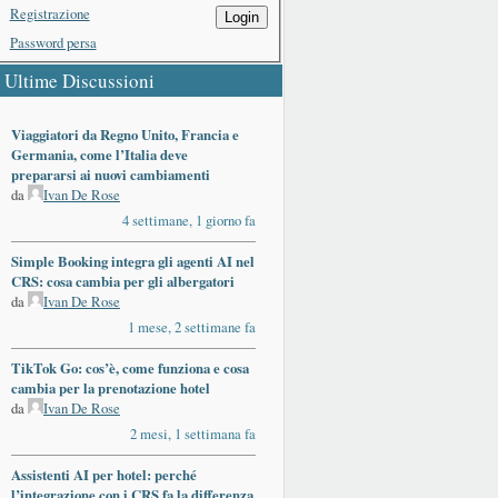
Registrazione
Login
Password persa
Ultime Discussioni
Viaggiatori da Regno Unito, Francia e
Germania, come l’Italia deve
prepararsi ai nuovi cambiamenti
da
Ivan De Rose
4 settimane, 1 giorno fa
Simple Booking integra gli agenti AI nel
CRS: cosa cambia per gli albergatori
da
Ivan De Rose
1 mese, 2 settimane fa
TikTok Go: cos’è, come funziona e cosa
cambia per la prenotazione hotel
da
Ivan De Rose
2 mesi, 1 settimana fa
Assistenti AI per hotel: perché
l’integrazione con i CRS fa la differenza