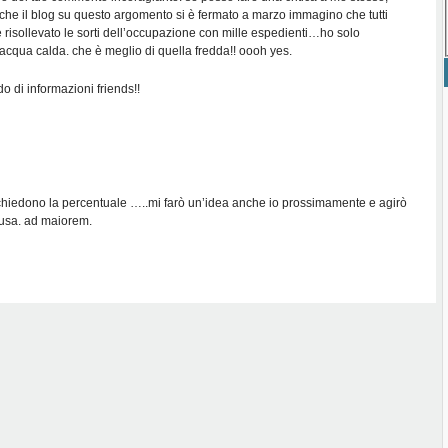
 che il blog su questo argomento si è fermato a marzo immagino che tutti
risollevato le sorti dell’occupazione con mille espedienti…ho solo
’acqua calda. che è meglio di quella fredda!! oooh yes.
ido di informazioni friends!!
e chiedono la percentuale …..mi farò un’idea anche io prossimamente e agirò
ausa. ad maiorem.