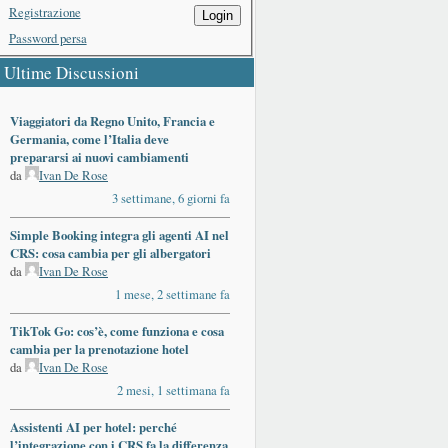
Registrazione
Login
Password persa
Ultime Discussioni
Viaggiatori da Regno Unito, Francia e
Germania, come l’Italia deve
prepararsi ai nuovi cambiamenti
da
Ivan De Rose
3 settimane, 6 giorni fa
Simple Booking integra gli agenti AI nel
CRS: cosa cambia per gli albergatori
da
Ivan De Rose
1 mese, 2 settimane fa
TikTok Go: cos’è, come funziona e cosa
cambia per la prenotazione hotel
da
Ivan De Rose
2 mesi, 1 settimana fa
Assistenti AI per hotel: perché
l’integrazione con i CRS fa la differenza