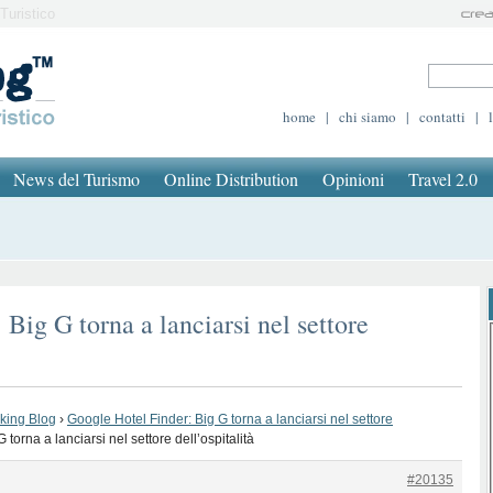
Turistico
home
|
chi siamo
|
contatti
|
News del Turismo
Online Distribution
Opinioni
Travel 2.0
Big G torna a lanciarsi nel settore
oking Blog
›
Google Hotel Finder: Big G torna a lanciarsi nel settore
torna a lanciarsi nel settore dell’ospitalità
#20135