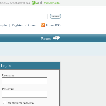
log-in
|
Registrati al forum
|
Forum RSS
Forum
Login
Username:
Password:
Mantienimi connesso