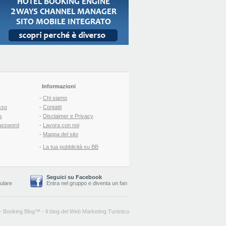
Informazioni
-
Chi siamo
sso
-
Contatti
s
-
Disclaimer e Privacy
assword
-
Lavora con noi
-
Mappa del sito
-
La tua pubblicità su BB
Seguici su Facebook
lulare
Entra nel gruppo
e
diventa un fan
-
Booking Blog
™ -
Il blog del Web Marketing Turistico