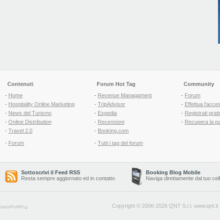
Contenuti
Forum Hot Tag
Community
-
Home
-
Revenue Managament
-
Forum
-
Hospitality Online Marketing
-
TripAdvisor
-
Effettua l'acce
-
News del Turismo
-
Expedia
-
Registrati grati
-
Online Distribution
-
Recensioni
-
Recupera la p
-
Travel 2.0
-
Booking.com
-
Forum
-
Tutti i tag del forum
Sottoscrivi il Feed RSS
Booking Blog Mobile
Resta sempre aggiornato ed in contatto
Naviga direttamente dal tuo cel
Copyright © 2006-2026 QNT S.r.l.
www.qnt.it