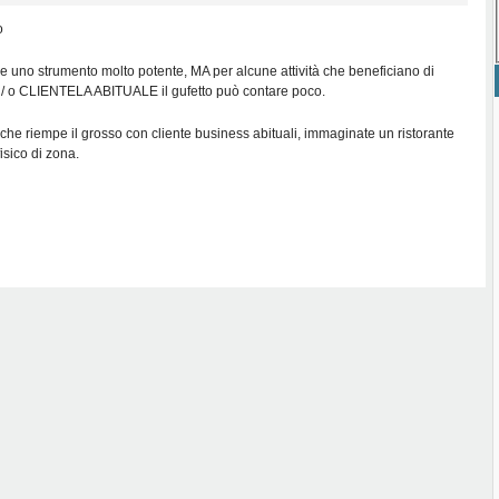
o
e uno strumento molto potente, MA per alcune attività che beneficiano di
o CLIENTELA ABITUALE il gufetto può contare poco.
che riempe il grosso con cliente business abituali, immaginate un ristorante
isico di zona.