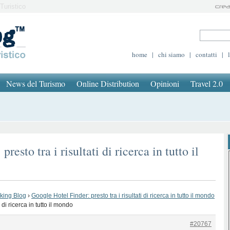
Turistico
home
|
chi siamo
|
contatti
|
News del Turismo
Online Distribution
Opinioni
Travel 2.0
esto tra i risultati di ricerca in tutto il
oking Blog
›
Google Hotel Finder: presto tra i risultati di ricerca in tutto il mondo
 di ricerca in tutto il mondo
#20767