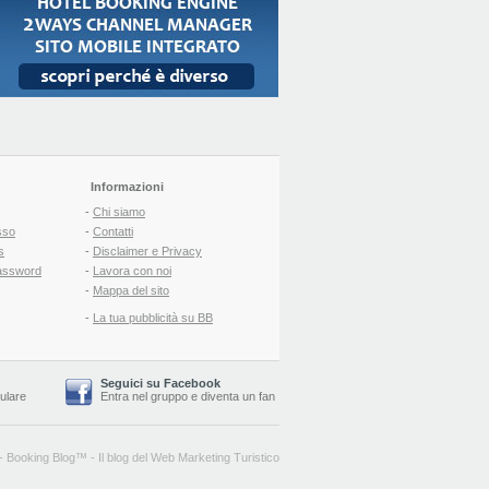
Informazioni
-
Chi siamo
sso
-
Contatti
s
-
Disclaimer e Privacy
assword
-
Lavora con noi
-
Mappa del sito
-
La tua pubblicità su BB
Seguici su Facebook
lulare
Entra nel gruppo
e
diventa un fan
-
Booking Blog
™ -
Il blog del Web Marketing Turistico