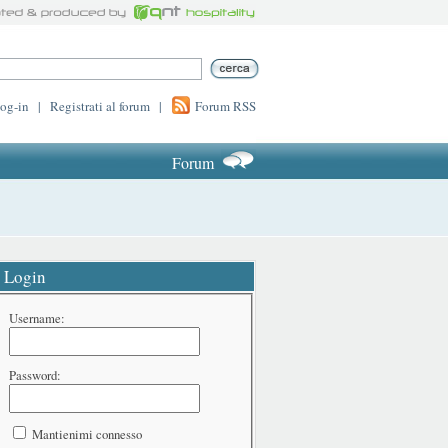
log-in
|
Registrati al forum
|
Forum RSS
Forum
Login
Username:
Password:
Mantienimi connesso