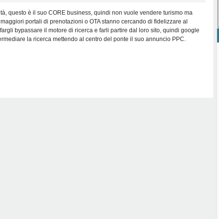
tà, questo è il suo CORE business, quindi non vuole vendere turismo ma
maggiori portali di prenotazioni o OTA stanno cercando di fidelizzare al
fargli bypassare il motore di ricerca e farli partire dal loro sito, quindi google
ermediare la ricerca mettendo al centro del ponte il suo annuncio PPC.