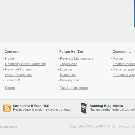
Contenuti
Forum Hot Tag
Community
-
Home
-
Revenue Managament
-
Forum
-
Hospitality Online Marketing
-
TripAdvisor
-
Effettua l'acce
-
News del Turismo
-
Expedia
-
Registrati grati
-
Online Distribution
-
Recensioni
-
Recupera la p
-
Travel 2.0
-
Booking.com
-
Forum
-
Tutti i tag del forum
Sottoscrivi il Feed RSS
Booking Blog Mobile
Resta sempre aggiornato ed in contatto
Naviga direttamente dal tuo cel
Copyright © 2006-2026 QNT S.r.l.
www.qnt.it