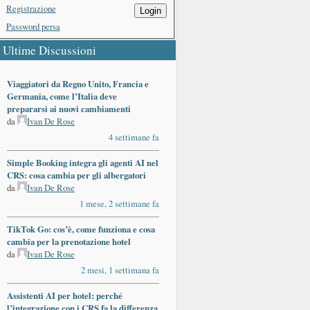
Registrazione
Login
Password persa
Ultime Discussioni
Viaggiatori da Regno Unito, Francia e
Germania, come l’Italia deve
prepararsi ai nuovi cambiamenti
da
Ivan De Rose
4 settimane fa
Simple Booking integra gli agenti AI nel
CRS: cosa cambia per gli albergatori
da
Ivan De Rose
1 mese, 2 settimane fa
TikTok Go: cos’è, come funziona e cosa
cambia per la prenotazione hotel
da
Ivan De Rose
2 mesi, 1 settimana fa
Assistenti AI per hotel: perché
l’integrazione con i CRS fa la differenza