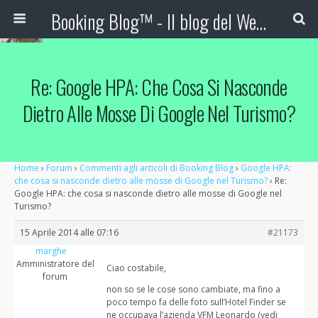
Booking Blog™ - Il blog del Web Marketing Turistico
Re: Google HPA: Che Cosa Si Nasconde
Dietro Alle Mosse Di Google Nel Turismo?
Home
›
Forum
›
Commenti agli articoli di Booking Blog
›
Google HPA:
che cosa si nasconde dietro alle mosse di Google nel Turismo?
›
Re:
Google HPA: che cosa si nasconde dietro alle mosse di Google nel
Turismo?
15 Aprile 2014 alle 07:16
#21173
marghe
Amministratore del
Ciao costabile,
forum
non so se le cose sono cambiate, ma fino a
poco tempo fa delle foto sull’Hotel Finder se
ne occupava l’azienda VFM Leonardo (vedi