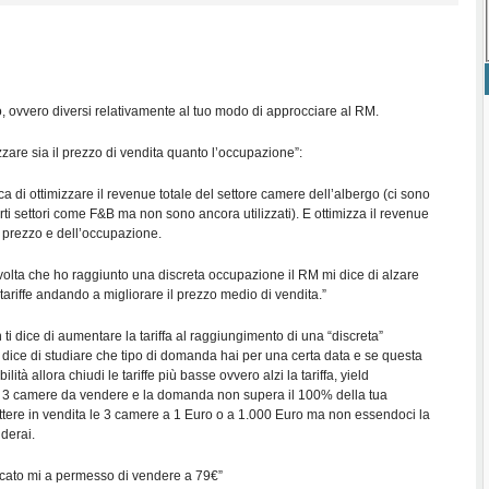
o, ovvero diversi relativamente al tuo modo di approcciare al RM.
izzare sia il prezzo di vendita quanto l’occupazione”:
ca di ottimizzare il revenue totale del settore camere dell’albergo (ci sono
ti settori come F&B ma non sono ancora utilizzati). E ottimizza il revenue
l prezzo e dell’occupazione.
volta che ho raggiunto una discreta occupazione il RM mi dice di alzare
ariffe andando a migliorare il prezzo medio di vendita.”
 ti dice di aumentare la tariffa al raggiungimento di una “discreta”
 dice di studiare che tipo di domanda hai per una certa data e se questa
lità allora chiudi le tariffe più basse ovvero alzi la tariffa, yield
3 camere da vendere e la domanda non supera il 100% della tua
ettere in vendita le 3 camere a 1 Euro o a 1.000 Euro ma non essendoci la
derai.
ercato mi a permesso di vendere a 79€”