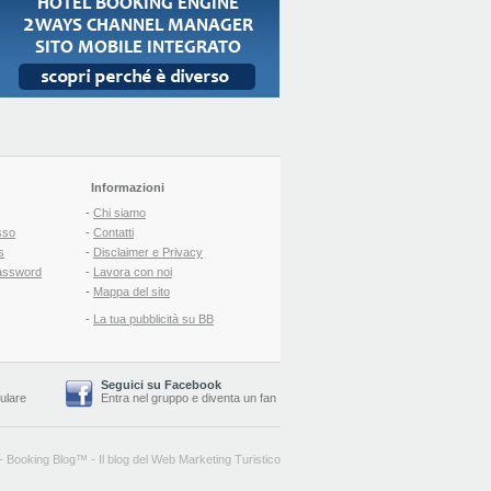
Informazioni
-
Chi siamo
sso
-
Contatti
s
-
Disclaimer e Privacy
assword
-
Lavora con noi
-
Mappa del sito
-
La tua pubblicità su BB
Seguici su Facebook
lulare
Entra nel gruppo
e
diventa un fan
-
Booking Blog
™ -
Il blog del Web Marketing Turistico