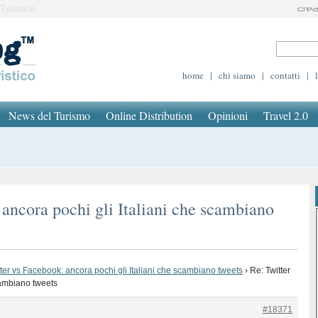
Turistico
home
|
chi siamo
|
contatti
|
News del Turismo
Online Distribution
Opinioni
Travel 2.0
 ancora pochi gli Italiani che scambiano
tter vs Facebook: ancora pochi gli Italiani che scambiano tweets
›
Re: Twitter
cambiano tweets
#18371