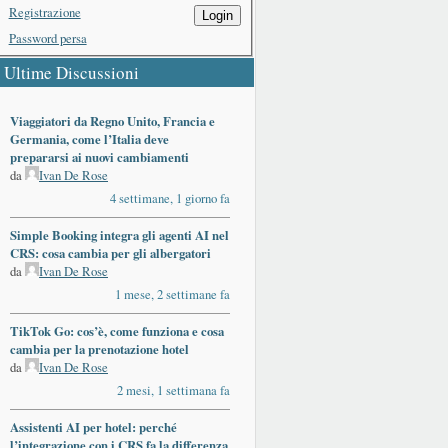
Registrazione
Login
Password persa
Ultime Discussioni
Viaggiatori da Regno Unito, Francia e
Germania, come l’Italia deve
prepararsi ai nuovi cambiamenti
da
Ivan De Rose
4 settimane, 1 giorno fa
Simple Booking integra gli agenti AI nel
CRS: cosa cambia per gli albergatori
da
Ivan De Rose
1 mese, 2 settimane fa
TikTok Go: cos’è, come funziona e cosa
cambia per la prenotazione hotel
da
Ivan De Rose
2 mesi, 1 settimana fa
Assistenti AI per hotel: perché
l’integrazione con i CRS fa la differenza