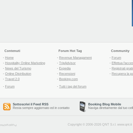
Contenuti
Forum Hot Tag
Community
-
Home
-
Revenue Managament
-
Forum
-
Hospitality Online Marketing
-
TripAdvisor
-
Effettua l'acce
-
News del Turismo
-
Expedia
-
Registrati grati
-
Online Distribution
-
Recensioni
-
Recupera la p
-
Travel 2.0
-
Booking.com
-
Forum
-
Tutti i tag del forum
Sottoscrivi il Feed RSS
Booking Blog Mobile
Resta sempre aggiornato ed in contatto
Naviga direttamente dal tuo cel
Copyright © 2006-2026 QNT S.r.l.
www.qnt.it