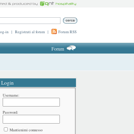
log-in
|
Registrati al forum
|
Forum RSS
Forum
Login
Username:
Password:
Mantienimi connesso