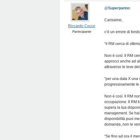
@Superpanno
:
Carissimo,
Riccardo Cocco
Partecipante
c’è un errore di fond
“il RM cerca di ottim
Non è così. Il RM cer
approcci anche ad alr
attraverso le leve de
“per una data X una 
progressivamente le t
Non è così. Il RM non
occupazione. Il RM ti
supera la tua disponibi
management. Se hai 
disponibilità puoi m
domanda, non le ven
“Se fino ad ora il m