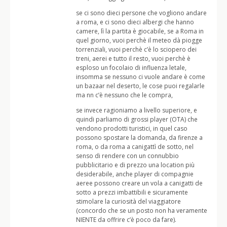
se ci sono dieci persone che vogliono andare
a roma, e ci sono dieci albergi che hanno
camere, lì la partita è giocabile, se a Roma in
quel giorno, vuoi perchè il meteo dà piogge
torrenziali, vuoi perchè c’è lo sciopero dei
treni, aerei e tutto il resto, vuoi perchè è
esploso un focolaio di influenza letale,
insomma se nessuno ci vuole andare è come
un bazaar nel deserto, le cose puoi regalarle
ma nn c’è nessuno che le compra,
se invece ragioniamo a livello superiore, e
quindi parliamo di grossi player (OTA) che
vendono prodotti turistici, in quel caso
possono spostare la domanda, da firenze a
roma, o da roma a canigattì de sotto, nel
senso di rendere con un connubbio
pubblicitario e di prezzo una location più
desiderabile, anche player di compagnie
aeree possono creare un vola a canigatti de
sotto a prezzi imbattibili e sicuramente
stimolare la curiosità del viaggiatore
(concordo che se un posto non ha veramente
NIENTE da offrire c’è poco da fare).