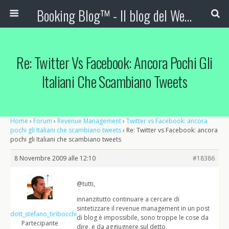
Booking Blog™ - Il blog del Web Marketing Turistico
Re: Twitter Vs Facebook: Ancora Pochi Gli
Italiani Che Scambiano Tweets
Home
›
Forum
›
Revenue Management
›
Twitter vs Facebook: ancora
pochi gli Italiani che scambiano tweets
›
Re: Twitter vs Facebook: ancora
pochi gli Italiani che scambiano tweets
8 Novembre 2009 alle 12:10
#18386
@tutti,
innanzitutto continuare a cercare di
sintetizzare il revenue management in un post
dott_stefano_tiribocchi
di blog è impossibile, sono troppe le cose da
Partecipante
dire, e da aggiugnere sul detto,