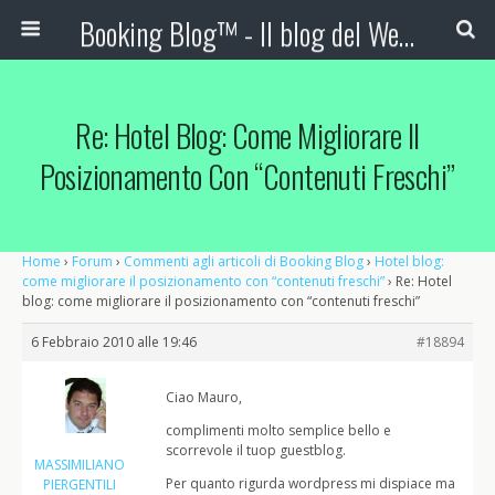
Booking Blog™ - Il blog del Web Marketing Turistico
Re: Hotel Blog: Come Migliorare Il
Posizionamento Con “contenuti Freschi”
Home
›
Forum
›
Commenti agli articoli di Booking Blog
›
Hotel blog:
come migliorare il posizionamento con “contenuti freschi”
›
Re: Hotel
blog: come migliorare il posizionamento con “contenuti freschi”
6 Febbraio 2010 alle 19:46
#18894
Ciao Mauro,
complimenti molto semplice bello e
scorrevole il tuop guestblog.
MASSIMILIANO
Per quanto rigurda wordpress mi dispiace ma
PIERGENTILI