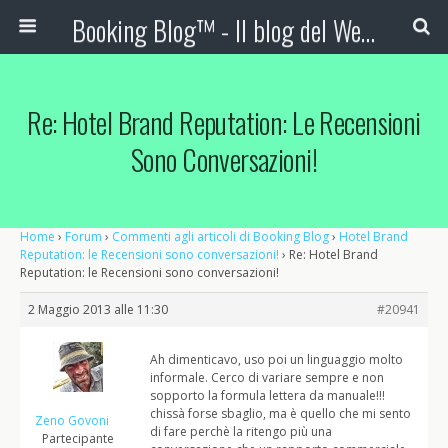
Booking Blog™ - Il blog del Web Marketing Turistico
Re: Hotel Brand Reputation: Le Recensioni
Sono Conversazioni!
Home
›
Forum
›
Commenti agli articoli di Booking Blog
›
Hotel Brand
Reputation: le Recensioni sono conversazioni!
›
Re: Hotel Brand
Reputation: le Recensioni sono conversazioni!
2 Maggio 2013 alle 11:30
#20941
Ah dimenticavo, uso poi un linguaggio molto
informale. Cerco di variare sempre e non
sopporto la formula lettera da manuale!!!
chissà forse sbaglio, ma è quello che mi sento
Zeno Govoni
di fare perchè la ritengo più una
Partecipante