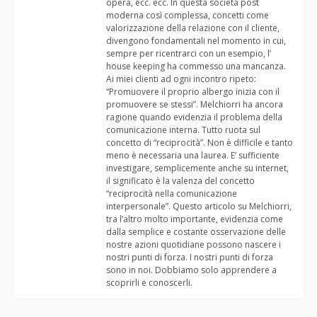
opera, ecc. ecc. In questa società post
moderna così complessa, concetti come
valorizzazione della relazione con il cliente,
divengono fondamentali nel momento in cui,
sempre per ricentrarci con un esempio, l’
house keeping ha commesso una mancanza.
Ai miei clienti ad ogni incontro ripeto:
“Promuovere il proprio albergo inizia con il
promuovere se stessi”. Melchiorri ha ancora
ragione quando evidenzia il problema della
comunicazione interna. Tutto ruota sul
concetto di “reciprocità”. Non è difficile e tanto
meno è necessaria una laurea. E’ sufficiente
investigare, semplicemente anche su internet,
il significato è la valenza del concetto
“reciprocità nella comunicazione
interpersonale”. Questo articolo su Melchiorri,
tra l’altro molto importante, evidenzia come
dalla semplice e costante osservazione delle
nostre azioni quotidiane possono nascere i
nostri punti di forza. I nostri punti di forza
sono in noi. Dobbiamo solo apprendere a
scoprirli e conoscerli.