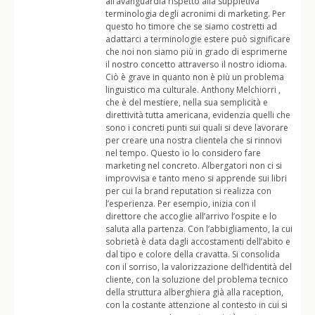
all’avanguardia rispetto alla suppletiva
terminologia degli acronimi di marketing. Per
questo ho timore che se siamo costretti ad
adattarci a terminologie estere può significare
che noi non siamo più in grado di esprimerne
il nostro concetto attraverso il nostro idioma.
Ciò è grave in quanto non è più un problema
linguistico ma culturale. Anthony Melchiorri ,
che è del mestiere, nella sua semplicità e
direttività tutta americana, evidenzia quelli che
sono i concreti punti sui quali si deve lavorare
per creare una nostra clientela che si rinnovi
nel tempo. Questo io lo considero fare
marketing nel concreto. Albergatori non ci si
improvvisa e tanto meno si apprende sui libri
per cui la brand reputation si realizza con
l’esperienza. Per esempio, inizia con il
direttore che accoglie all’arrivo l’ospite e lo
saluta alla partenza. Con l’abbigliamento, la cui
sobrietà è data dagli accostamenti dell’abito e
dal tipo e colore della cravatta. Si consolida
con il sorriso, la valorizzazione dell’identità del
cliente, con la soluzione del problema tecnico
della struttura alberghiera già alla raception,
con la costante attenzione al contesto in cui si