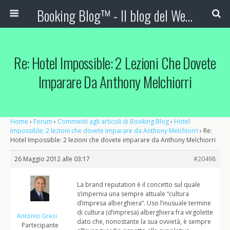
Booking Blog™ - Il blog del Web Marketing Turistico
Re: Hotel Impossible: 2 Lezioni Che Dovete
Imparare Da Anthony Melchiorri
Home
›
Forum
›
Commenti agli articoli di Booking Blog
›
Hotel
Impossible: 2 lezioni che dovete imparare da Anthony Melchiorri
›
Re:
Hotel Impossible: 2 lezioni che dovete imparare da Anthony Melchiorri
26 Maggio 2012 alle 03:17
#20498
La brand reputation è il concetto sul quale
s’impernia una sempre attuale “cultura
d’impresa alberghiera”. Uso l’inusuale termine
di cultura (d’impresa) alberghiera fra virgolette
Antonio Greci
dato che, nonostante la sua ovvietà, è sempre
Partecipante