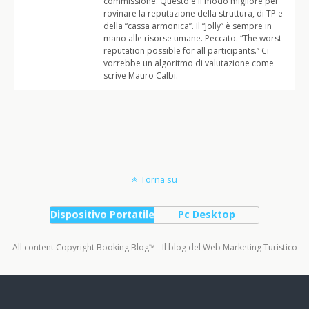
commissione. Questo è il modo migliore per
rovinare la reputazione della struttura, di TP e
della “cassa armonica”. Il “Jolly” è sempre in
mano alle risorse umane. Peccato. “The worst
reputation possible for all participants.” Ci
vorrebbe un algoritmo di valutazione come
scrive Mauro Calbi.
Torna su
Dispositivo Portatile
Pc Desktop
All content Copyright Booking Blog™ - Il blog del Web Marketing Turistico