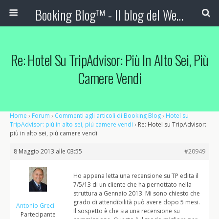
Booking Blog™ - Il blog del Web Marketing Turistico
Re: Hotel Su TripAdvisor: Più In Alto Sei, Più
Camere Vendi
Home
›
Forum
›
Commenti agli articoli di Booking Blog
›
Hotel su
TripAdvisor: più in alto sei, più camere vendi
›
Re: Hotel su TripAdvisor:
più in alto sei, più camere vendi
8 Maggio 2013 alle 03:55
#20949
Ho appena letta una recensione su TP edita il
7/5/13 di un cliente che ha pernottato nella
struttura a Gennaio 2013. Mi sono chiesto che
grado di attendibilità può avere dopo 5 mesi.
Antonio Greci
Il sospetto è che sia una recensione su
Partecipante